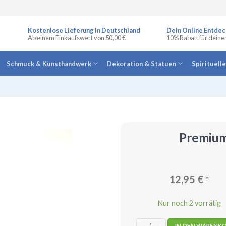
Kostenlose Lieferung in Deutschland
Dein Online Entdec
Ab einem Einkaufswert von 50,00 €
10% Rabatt für deine
Schmuck & Kunsthandwerk
Dekoration & Statuen
Spirituell
Premium
12,95
€
*
Nur noch 2 vorrätig
Premium Weihrauch Royal Hojari 2
IN DEN WARENK