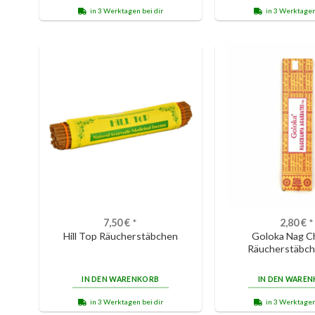
in 3 Werktagen bei dir
in 3 Werktagen
7,50
€
*
2,80
€
*
Hill Top Räucherstäbchen
Goloka Nag C
Räucherstäbch
IN DEN WARENKORB
IN DEN WARE
in 3 Werktagen bei dir
in 3 Werktagen