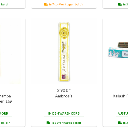
 bei dir
in 7-14 Werktagen bei dir
in 
3,90
€
*
hampa
Ambrosia
Kailash
en 16g
NKORB
IN DEN WARENKORB
AUSF
 bei dir
in 3 Werktagen bei dir
in 