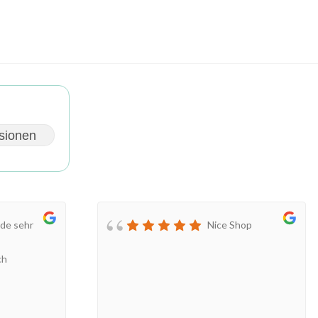
sionen
de sehr
Nice Shop
ch