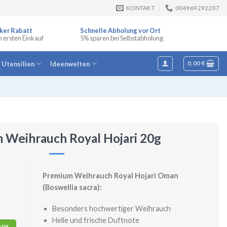
KONTAKT
004969292207
ker Rabatt
Schnelle Abholung vor Ort
n ersten Einkauf
5% sparen bei Selbstabholung
e Utensilien
Ideenwelten
0,00
€
 Weihrauch Royal Hojari 20g
Premium Weihrauch Royal Hojari Oman
(Boswellia sacra):
Besonders hochwertiger Weihrauch
Helle und frische Duftnote
0g Menge
ORB