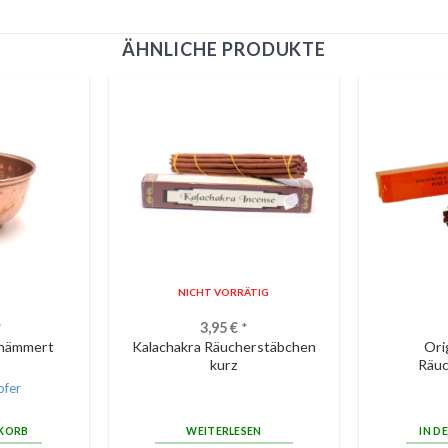
ÄHNLICHE PRODUKTE
NICHT VORRÄTIG
*
3,95
€
*
ehämmert
Kalachakra Räucherstäbchen
Ori
kurz
Räu
pfer
NKORB
WEITERLESEN
IN D