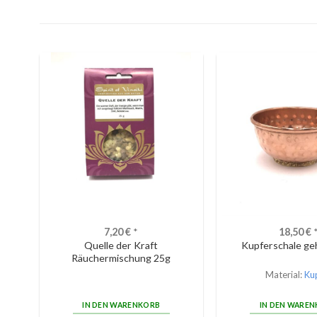
7,20
€
*
18,50
€
Quelle der Kraft
Kupferschale g
Räuchermischung 25g
Material:
Ku
IN DEN WARENKORB
IN DEN WARE