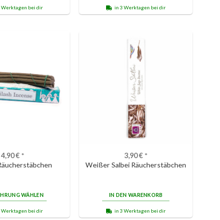
3 Werktagen bei dir
in 3 Werktagen bei dir
4,90
€
*
3,90
€
*
 Räucherstäbchen
Weißer Salbei Räucherstäbchen
ÜHRUNG WÄHLEN
IN DEN WARENKORB
3 Werktagen bei dir
in 3 Werktagen bei dir