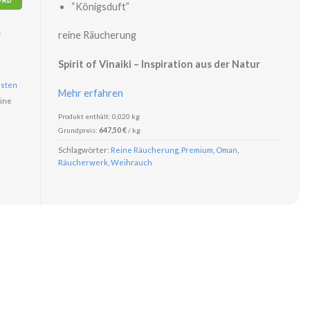
“Königsduft”
r
reine Räucherung
Spirit of Vinaiki – Inspiration aus der Natur
sten
Mehr erfahren
ine
Produkt enthält: 0,020
kg
Grundpreis:
647,50
€
/
kg
Schlagwörter:
Reine Räucherung
,
Premium
,
Oman
,
Räucherwerk
,
Weihrauch