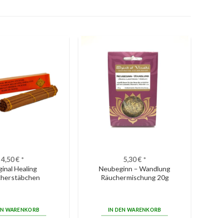
4,50
€
*
5,30
€
*
ginal Healing
Neubeginn – Wandlung
cherstäbchen
Räuchermischung 20g
EN WARENKORB
IN DEN WARENKORB