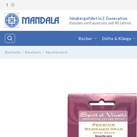
Zum
Inhalt
springen
Inhabergeführt in 2. Generation
Kunden vertrauen uns seit 40 Jahren
Bücher
Düfte & Klänge
Startseite
/
Räuchern
/
Räucherwerk