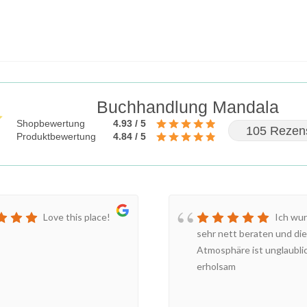
Buchhandlung Mandala
Shopbewertung
4.93 / 5
105 Rezen
Produktbewertung
4.84 / 5
Love this place!
Ich wur
sehr nett beraten und die
Atmosphäre ist unglaubli
erholsam