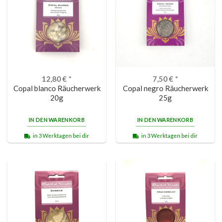
12,80
€
*
7,50
€
*
Copal blanco Räucherwerk
Copal negro Räucherwerk
20g
25g
IN DEN WARENKORB
IN DEN WARENKORB
in 3 Werktagen bei dir
in 3 Werktagen bei dir