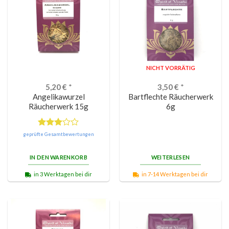
NICHT VORRÄTIG
5,20
€
*
3,50
€
*
Angelikawurzel
Bartflechte Räucherwerk
Räucherwerk 15g
6g
Bewertet
geprüfte Gesamtbewertungen
mit
3.00
IN DEN WARENKORB
WEITERLESEN
von 5
in 3 Werktagen bei dir
in 7-14 Werktagen bei dir