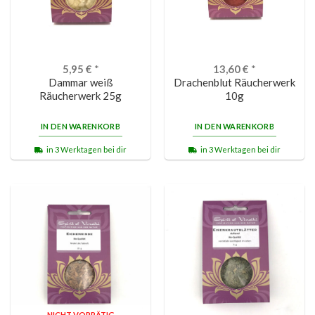
5,95
€
*
13,60
€
*
Dammar weiß
Drachenblut Räucherwerk
Räucherwerk 25g
10g
IN DEN WARENKORB
IN DEN WARENKORB
in 3 Werktagen bei dir
in 3 Werktagen bei dir
NICHT VORRÄTIG