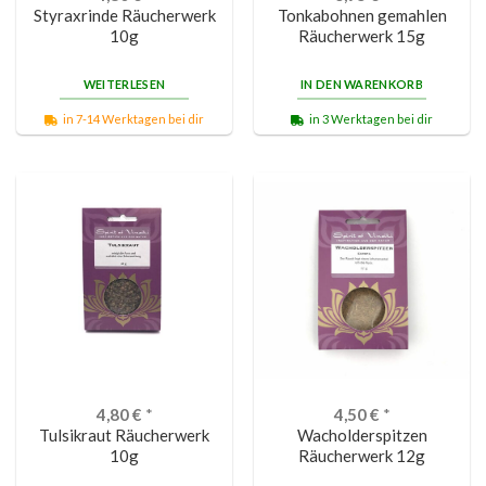
Styraxrinde Räucherwerk
Tonkabohnen gemahlen
10g
Räucherwerk 15g
WEITERLESEN
IN DEN WARENKORB
in 7-14 Werktagen bei dir
in 3 Werktagen bei dir
4,80
€
*
4,50
€
*
Tulsikraut Räucherwerk
Wacholderspitzen
10g
Räucherwerk 12g