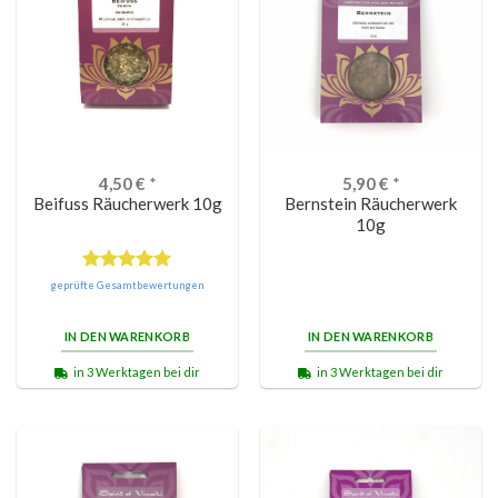
4,50
€
*
5,90
€
*
Beifuss Räucherwerk 10g
Bernstein Räucherwerk
10g
Bewertet
geprüfte Gesamtbewertungen
mit
5.00
von 5
IN DEN WARENKORB
IN DEN WARENKORB
in 3 Werktagen bei dir
in 3 Werktagen bei dir