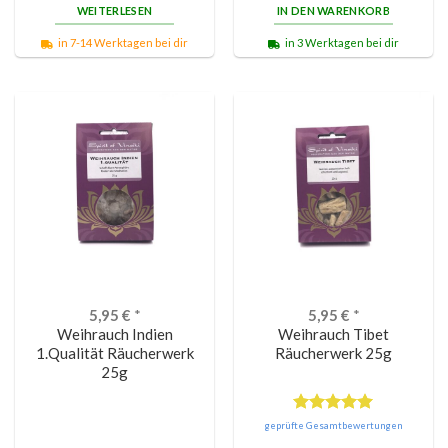
WEITERLESEN
IN DEN WARENKORB
von 5
in 7-14 Werktagen bei dir
in 3 Werktagen bei dir
5,95
€
*
5,95
€
*
Weihrauch Indien
Weihrauch Tibet
1.Qualität Räucherwerk
Räucherwerk 25g
25g
Bewertet
geprüfte Gesamtbewertungen
mit
5.00