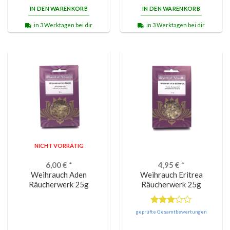
IN DEN WARENKORB
IN DEN WARENKORB
in 3 Werktagen bei dir
in 3 Werktagen bei dir
NICHT VORRÄTIG
6,00
€
*
4,95
€
*
Weihrauch Aden
Weihrauch Eritrea
Räucherwerk 25g
Räucherwerk 25g
Bewertet
geprüfte Gesamtbewertungen
mit
3.00