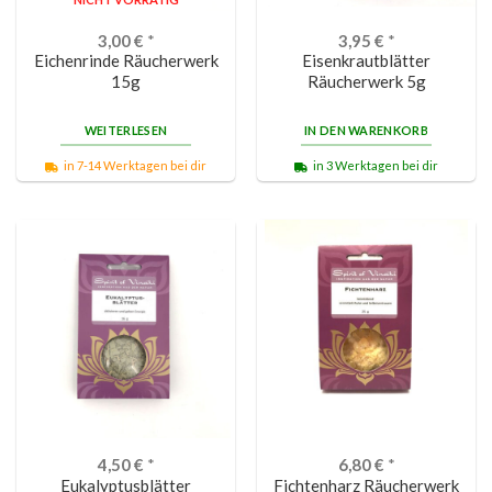
3,00
€
*
3,95
€
*
Eichenrinde Räucherwerk
Eisenkrautblätter
15g
Räucherwerk 5g
WEITERLESEN
IN DEN WARENKORB
in 7-14 Werktagen bei dir
in 3 Werktagen bei dir
4,50
€
*
6,80
€
*
Eukalyptusblätter
Fichtenharz Räucherwerk