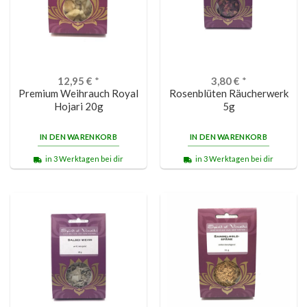
12,95
€
*
3,80
€
*
Premium Weihrauch Royal
Rosenblüten Räucherwerk
Hojari 20g
5g
IN DEN WARENKORB
IN DEN WARENKORB
in 3 Werktagen bei dir
in 3 Werktagen bei dir