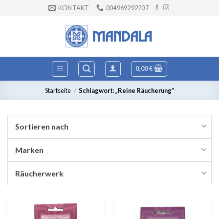
Zum
KONTAKT
004969292207
Inhalt
springen
0,00
€
Startseite
/
Schlagwort: „Reine Räucherung“
Sortieren nach
Marken
Räucherwerk