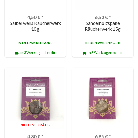
4,50
€
*
6,50
€
*
Salbei weiß Räucherwerk
Sandelholzspäne
10g
Räucherwerk 15g
IN DEN WARENKORB
IN DEN WARENKORB
in 3 Werktagen bei dir
in 3 Werktagen bei dir
NICHT VORRÄTIG
4,80
€
*
6,95
€
*