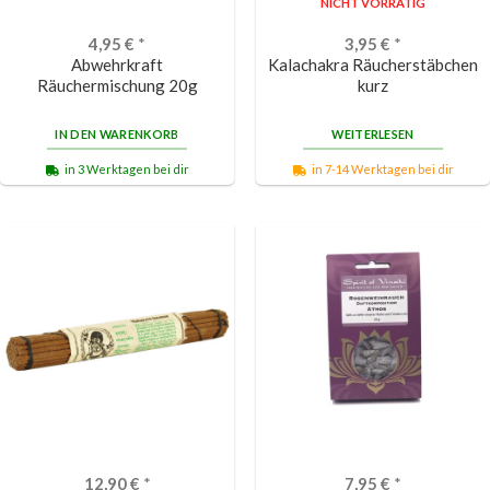
NICHT VORRÄTIG
4,95
€
*
3,95
€
*
Abwehrkraft
Kalachakra Räucherstäbchen
Räuchermischung 20g
kurz
IN DEN WARENKORB
WEITERLESEN
in 3 Werktagen bei dir
in 7-14 Werktagen bei dir
12,90
€
*
7,95
€
*