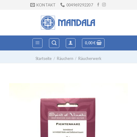
Zum
KONTAKT
004969292207
Inhalt
springen
0,00
€
Startseite
/
Räuchern
/
Räucherwerk