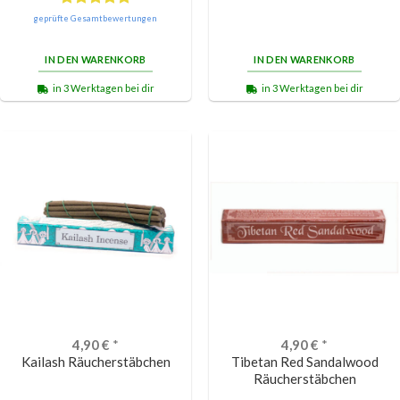
Bewertet
geprüfte Gesamtbewertungen
mit
5.00
von 5
IN DEN WARENKORB
IN DEN WARENKORB
in 3 Werktagen bei dir
in 3 Werktagen bei dir
4,90
€
*
4,90
€
*
Kailash Räucherstäbchen
Tibetan Red Sandalwood
Räucherstäbchen