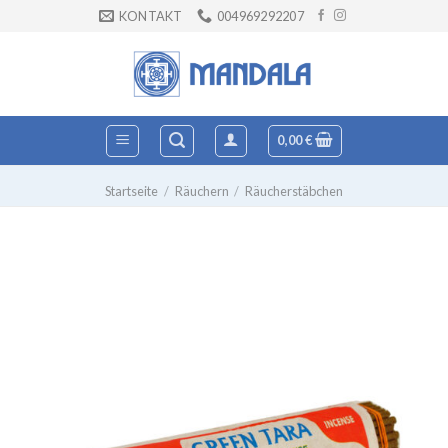
Zum
KONTAKT
004969292207
Inhalt
springen
0,00
€
Startseite
/
Räuchern
/
Räucherstäbchen