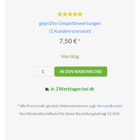
Bewertet
1
geprüfte Gesamtbewertungen
mit
5.00
(
1
Kundenrezension)
von 5,
basierend
7,50
€
*
auf
Kundenbewertung
Vorrätig
Green Tara - Chandra Devi Räucherstäbchen Menge
IN DEN WARENKORB
in 3 Werktagen bei dir
* Alle Preise inkl. gesetzl. Mehrwertsteuer zzgl.
Versandkosten
Der Mindestbestellwert für deine Bestellung beträgt 15,00 €.