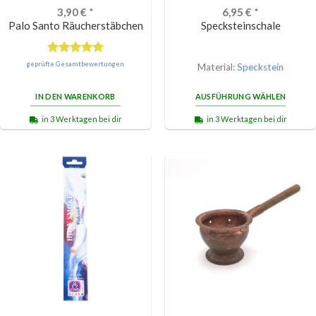
3,90
€
*
6,95
€
*
Palo Santo Räucherstäbchen
Specksteinschale
Bewertet
geprüfte Gesamtbewertungen
Material:
Speckstein
mit
5.00
von 5
IN DEN WARENKORB
AUSFÜHRUNG WÄHLEN
in 3 Werktagen bei dir
in 3 Werktagen bei dir