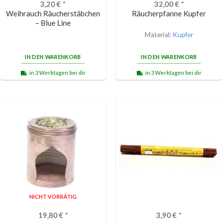
3,20
€
*
32,00
€
*
Weihrauch Räucherstäbchen
Räucherpfanne Kupfer
– Blue Line
Material:
Kupfer
IN DEN WARENKORB
IN DEN WARENKORB
in 3 Werktagen bei dir
in 3 Werktagen bei dir
NICHT VORRÄTIG
19,80
€
*
3,90
€
*