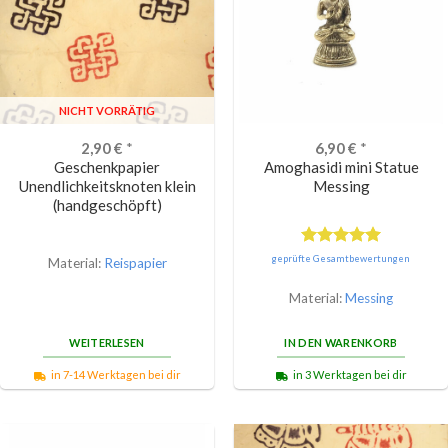
NICHT VORRÄTIG
2,90
€
*
6,90
€
*
Geschenkpapier
Amoghasidi mini Statue
Unendlichkeitsknoten klein
Messing
(handgeschöpft)
Bewertet
geprüfte Gesamtbewertungen
Material:
Reispapier
mit
5.00
von 5
Material:
Messing
WEITERLESEN
IN DEN WARENKORB
in 7-14 Werktagen bei dir
in 3 Werktagen bei dir