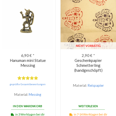
NICHT VORRÄTIG
6,90
€
*
2,90
€
*
Hanuman mini Statue
Geschenkpapier
Messing
Schmetterling
(handgeschöpft)
Bewertet
geprüfte Gesamtbewertungen
Material:
Reispapier
mit
5.00
von 5
Material:
Messing
IN DEN WARENKORB
WEITERLESEN
in 3 Werktagen bei dir
in 7-14 Werktagen bei dir