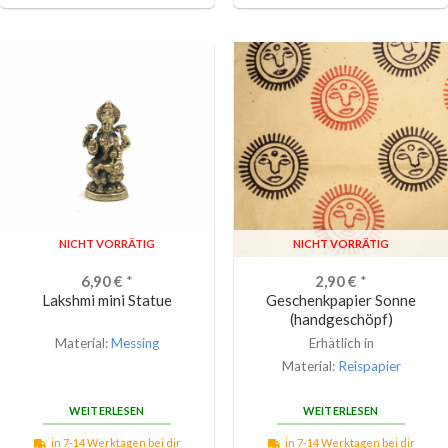
NICHT VORRÄTIG
NICHT VORRÄTIG
6,90
€
*
2,90
€
*
Lakshmi mini Statue
Geschenkpapier Sonne
(handgeschöpf)
Material:
Messing
Erhätlich in
Material:
Reispapier
WEITERLESEN
WEITERLESEN
in 7-14 Werktagen bei dir
in 7-14 Werktagen bei dir