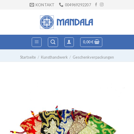
Zum
KONTAKT
004969292207
Inhalt
springen
0,00
€
Startseite
/
Kunsthandwerk
/
Geschenkverpackungen