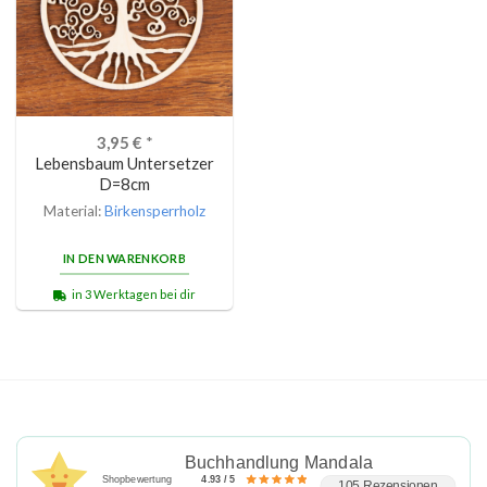
3,95
€
*
Lebensbaum Untersetzer
D=8cm
Material:
Birkensperrholz
IN DEN WARENKORB
in 3 Werktagen bei dir
Buchhandlung Mandala
Shopbewertung
4.93 / 5
105 Rezensionen