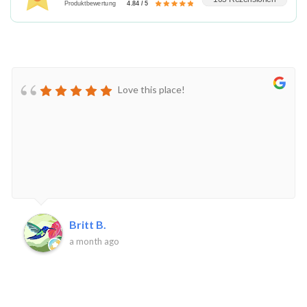
Produktbewertung
4.84 / 5
Love this place!
Britt B.
a month ago