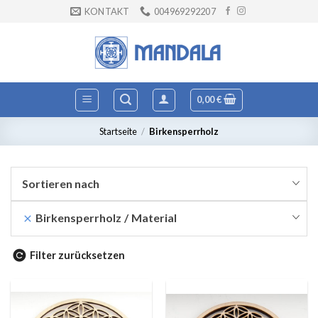
Zum
KONTAKT
004969292207
Inhalt
springen
0,00
€
Startseite
/
Birkensperrholz
Sortieren nach
Birkensperrholz
Material
Filter zurücksetzen