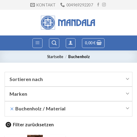
Zum
KONTAKT
004969292207
Inhalt
springen
0,00
€
Startseite
/
Buchenholz
Sortieren nach
Marken
Buchenholz
Material
Filter zurücksetzen