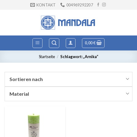
Zum
KONTAKT
004969292207
Inhalt
springen
0,00
€
Startseite
/
Schlagwort: „Arnika“
Sortieren nach
Material