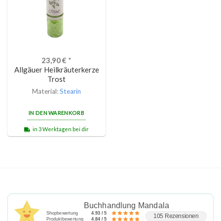
23,90
€
*
Allgäuer Heilkräuterkerze
Trost
Material:
Stearin
IN DEN WARENKORB
in 3 Werktagen bei dir
Buchhandlung Mandala
Shopbewertung
4.93 / 5
105 Rezensionen
Produktbewertung
4.84 / 5