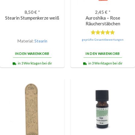
8,50
€
*
2,45
€
*
Stearin Stumpenkerze weiß
Auroshika – Rose
Räucherstäbchen
Bewertet
geprüfte Gesamtbewertungen
Material:
Stearin
mit
5.00
von 5
IN DEN WARENKORB
IN DEN WARENKORB
in 3 Werktagen bei dir
in 3 Werktagen bei dir