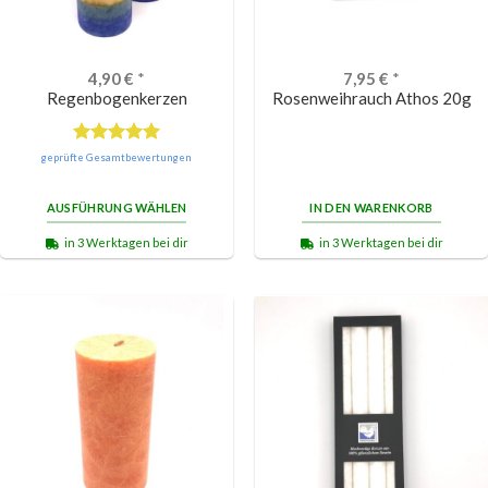
4,90
€
*
7,95
€
*
Regenbogenkerzen
Rosenweihrauch Athos 20g
Bewertet
geprüfte Gesamtbewertungen
mit
5.00
von 5
AUSFÜHRUNG WÄHLEN
IN DEN WARENKORB
in 3 Werktagen bei dir
in 3 Werktagen bei dir