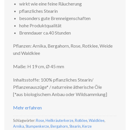
wirkt wie eine feine Räucherung
pflanzliches Stearin
besonders gute Brenneigenschaften
hohe Produktqualität
Brenndauer ca.40 Stunden
Pflanzen: Arnika, Bergahorn, Rose, Rotklee, Weide
und Waldklee
Maße: H 19 cm, Ø 45 mm
Inhaltsstoffe: 100% pflanzliches Stearin/
Pflanzenauszüge* / naturreine ätherische Öle
[*aus biologischem Anbau oder Wildsammlung]
Mehr erfahren
Schlagwörter:
Rose
,
Heilkräuterkerze
,
Rotklee
,
Waldklee
,
Arnika
,
Stumpenkerze
,
Bergahorn
,
Stearin
,
Kerze