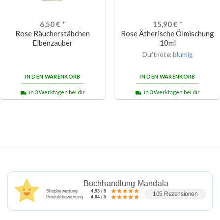
6,50
€
*
15,90
€
*
Rose Räucherstäbchen
Rose Ätherische Ölmischung
Elbenzauber
10ml
Duftnote:
blumig
IN DEN WARENKORB
IN DEN WARENKORB
in 3 Werktagen bei dir
in 3 Werktagen bei dir
Buchhandlung Mandala
Shopbewertung
4.93 / 5
105 Rezensionen
Produktbewertung
4.84 / 5