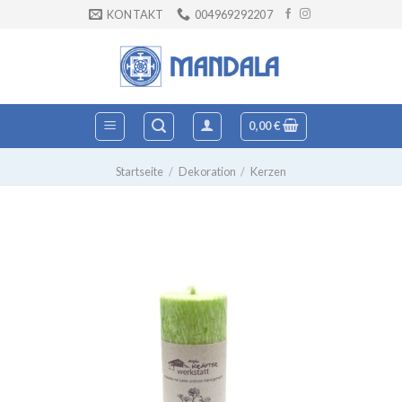
Zum
KONTAKT
004969292207
Inhalt
springen
0,00
€
Startseite
/
Dekoration
/
Kerzen