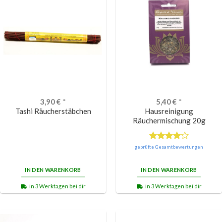
3,90
€
*
5,40
€
*
Tashi Räucherstäbchen
Hausreinigung
Räuchermischung 20g
Bewertet
geprüfte Gesamtbewertungen
mit
4.00
von 5
IN DEN WARENKORB
IN DEN WARENKORB
in 3 Werktagen bei dir
in 3 Werktagen bei dir