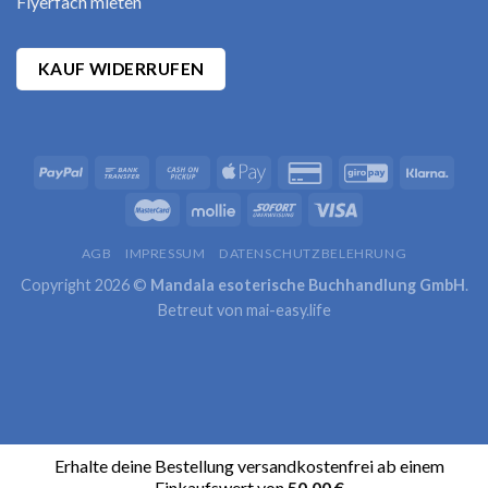
Flyerfach mieten
KAUF WIDERRUFEN
AGB
IMPRESSUM
DATENSCHUTZBELEHRUNG
Copyright 2026 ©
Mandala esoterische Buchhandlung GmbH
.
Betreut von
mai-easy.life
Erhalte deine Bestellung versandkostenfrei ab einem
Einkaufswert von
50,00
€