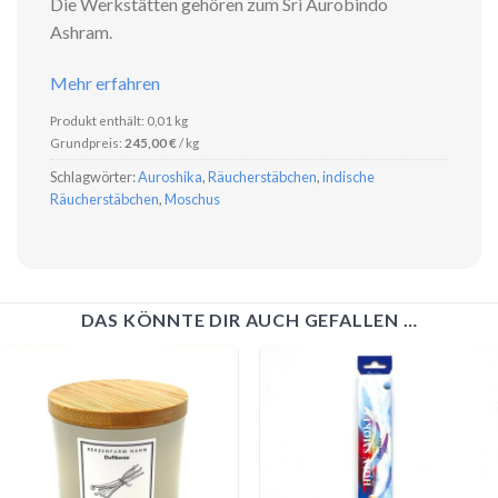
Die Werkstätten gehören zum Sri Aurobindo
Ashram.
Mehr erfahren
Produkt enthält: 0,01
kg
Grundpreis:
245,00
€
/
kg
Schlagwörter:
Auroshika
,
Räucherstäbchen
,
indische
Räucherstäbchen
,
Moschus
DAS KÖNNTE DIR AUCH GEFALLEN …