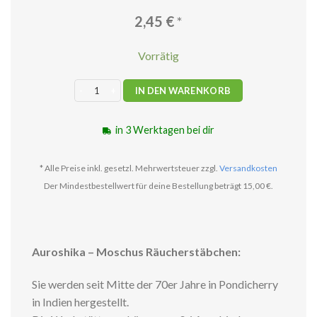
2,45
€
*
Vorrätig
Auroshika - Moschus Räucherstäbchen Menge
IN DEN WARENKORB
in 3 Werktagen bei dir
* Alle Preise inkl. gesetzl. Mehrwertsteuer zzgl.
Versandkosten
Der Mindestbestellwert für deine Bestellung beträgt 15,00 €.
Auroshika – Moschus Räucherstäbchen:
Sie werden seit Mitte der 70er Jahre in Pondicherry
in Indien hergestellt.