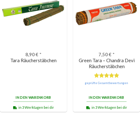
8,90
€
*
7,50
€
*
Tara Räucherstäbchen
Green Tara – Chandra Devi
Räucherstäbchen
Bewertet
geprüfte Gesamtbewertungen
mit
5.00
von 5
IN DEN WARENKORB
IN DEN WARENKORB
in 3 Werktagen bei dir
in 3 Werktagen bei dir