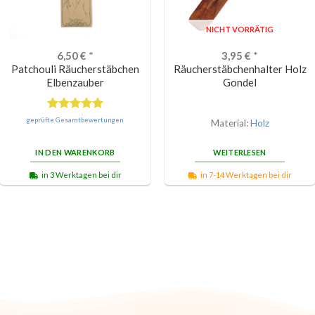
NICHT VORRÄTIG
6,50
€
*
3,95
€
*
Patchouli Räucherstäbchen
Räucherstäbchenhalter Holz
Elbenzauber
Gondel
Bewertet
geprüfte Gesamtbewertungen
Material:
Holz
mit
5.00
von 5
IN DEN WARENKORB
WEITERLESEN
in 3 Werktagen bei dir
in 7-14 Werktagen bei dir