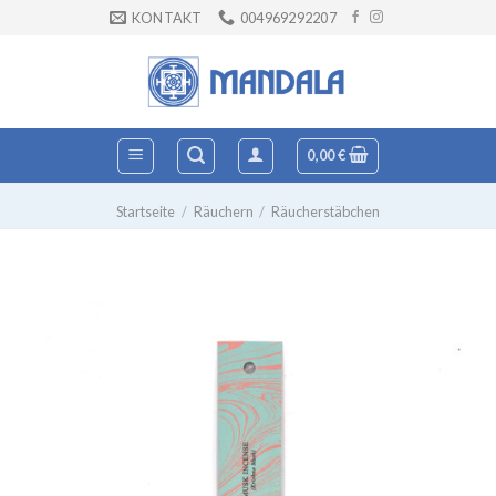
Zum
KONTAKT
004969292207
Inhalt
springen
0,00
€
Startseite
/
Räuchern
/
Räucherstäbchen