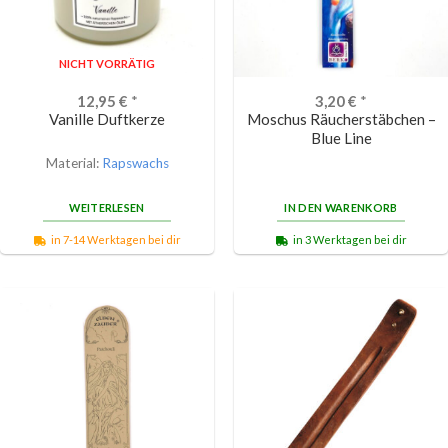
NICHT VORRÄTIG
12,95
€
*
3,20
€
*
Vanille Duftkerze
Moschus Räucherstäbchen –
Blue Line
Material:
Rapswachs
WEITERLESEN
IN DEN WARENKORB
in 7-14 Werktagen bei dir
in 3 Werktagen bei dir