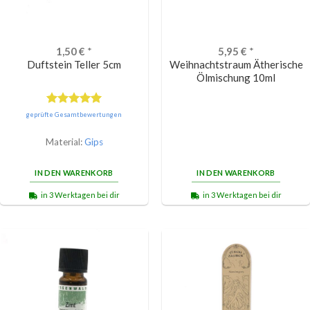
1,50
€
*
5,95
€
*
Duftstein Teller 5cm
Weihnachtstraum Ätherische
Ölmischung 10ml
Bewertet
geprüfte Gesamtbewertungen
mit
5.00
von 5
Material:
Gips
IN DEN WARENKORB
IN DEN WARENKORB
in 3 Werktagen bei dir
in 3 Werktagen bei dir