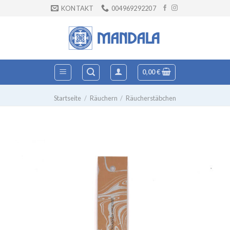
Zum
KONTAKT
004969292207
Inhalt
springen
0,00
€
Startseite
/
Räuchern
/
Räucherstäbchen