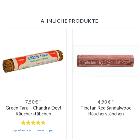
ÄHNLICHE PRODUKTE
7,50
€
*
4,90
€
*
Green Tara – Chandra Devi
Tibetan Red Sandalwood
Räucherstäbchen
Räucherstäbchen
Bewertet
geprüfte Gesamtbewertungen
mit
5.00