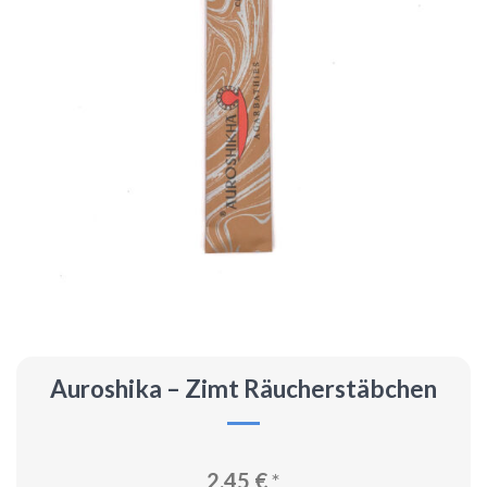
Auroshika – Zimt Räucherstäbchen
2,45
€
*