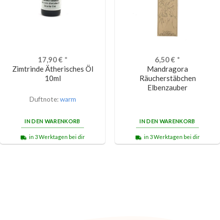
17,90
€
*
6,50
€
*
Zimtrinde Ätherisches Öl
Mandragora
10ml
Räucherstäbchen
Elbenzauber
Duftnote:
warm
IN DEN WARENKORB
IN DEN WARENKORB
in 3 Werktagen bei dir
in 3 Werktagen bei dir