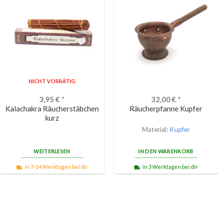
NICHT VORRÄTIG
3,95
€
*
32,00
€
*
Kalachakra Räucherstäbchen
Räucherpfanne Kupfer
kurz
Material:
Kupfer
WEITERLESEN
IN DEN WARENKORB
in 7-14 Werktagen bei dir
in 3 Werktagen bei dir