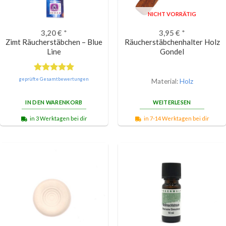
NICHT VORRÄTIG
3,20
€
*
3,95
€
*
Zimt Räucherstäbchen – Blue
Räucherstäbchenhalter Holz
Line
Gondel
Bewertet
geprüfte Gesamtbewertungen
Material:
Holz
mit
5.00
von 5
IN DEN WARENKORB
WEITERLESEN
in 3 Werktagen bei dir
in 7-14 Werktagen bei dir