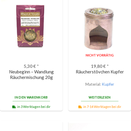
NICHT VORRÄTIG
5,30
€
*
19,80
€
*
Neubeginn – Wandlung
Räucherstövchen Kupfer
Räuchermischung 20g
Material:
Kupfer
IN DEN WARENKORB
WEITERLESEN
in 3 Werktagen bei dir
in 7-14 Werktagen bei dir