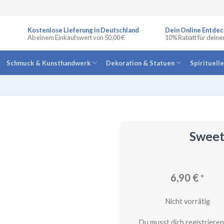
Kostenlose Lieferung in Deutschland
Dein Online Entdec
Ab einem Einkaufswert von 50,00 €
10% Rabatt für deine
Schmuck & Kunsthandwerk
Dekoration & Statuen
Spirituell
Sweet
6,90
€
*
Nicht vorrätig
Du musst dich registrieren