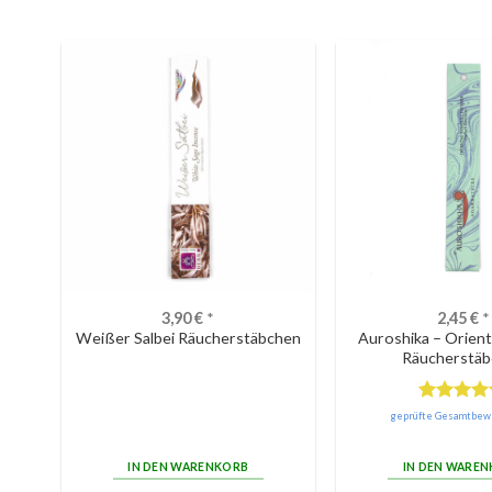
3,90
€
*
2,45
€
*
Weißer Salbei Räucherstäbchen
Auroshika – Orien
Räucherstäb
Bewertet
geprüfte Gesamtbew
mit
5.00
von 5
IN DEN WARENKORB
IN DEN WARE