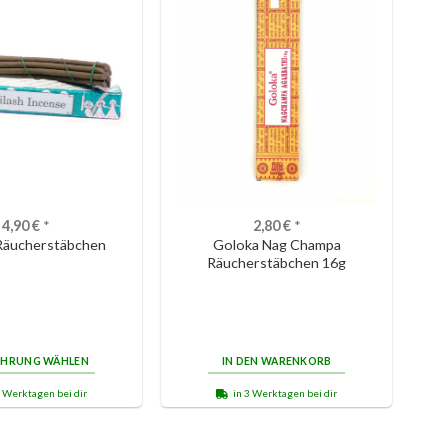
4,90
€
*
2,80
€
*
 Räucherstäbchen
Goloka Nag Champa
Räucherstäbchen 16g
ÜHRUNG WÄHLEN
IN DEN WARENKORB
3 Werktagen bei dir
in 3 Werktagen bei dir