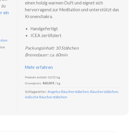
einen holzig warmen Duft und eignet sich
 zu
hervorragend zur Meditation und unterstützt das
r ein
Kronenchakra.
Handgefertigt
ICEA zertifiziert
sten
ine
Packungsinhalt: 10 Stäbchen
Brenndauer: ca. 60min
Mehr erfahren
Produkt enthält: 0,015
kg
Grundpreis:
460,00
€
/
kg
Schlagwörter:
Angelus Räucherstäbchen
,
Räucherstäbchen
,
indische Räucherstäbchen