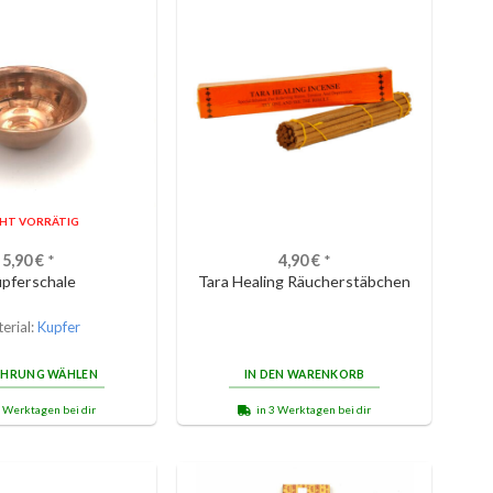
CHT VORRÄTIG
5,90
€
*
4,90
€
*
pferschale
Tara Healing Räucherstäbchen
erial:
Kupfer
ÜHRUNG WÄHLEN
IN DEN WARENKORB
3 Werktagen bei dir
in 3 Werktagen bei dir