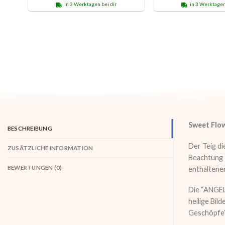
in 3 Werktagen bei dir
in 3 Werktagen
Sweet Flo
BESCHREIBUNG
Der Teig di
ZUSÄTZLICHE INFORMATION
Beachtung d
BEWERTUNGEN (0)
enthaltenen
Die “ANGELU
heilige Bil
Geschöpfe“ 