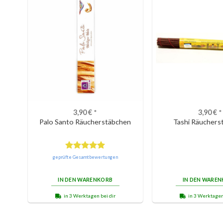
3,90
€
*
3,90
€
*
Palo Santo Räucherstäbchen
Tashi Räuchers
Bewertet
geprüfte Gesamtbewertungen
mit
5.00
von 5
IN DEN WARENKORB
IN DEN WARE
in 3 Werktagen bei dir
in 3 Werktagen