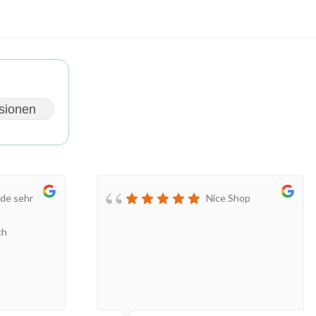
sionen
de sehr
Nice Shop
ch