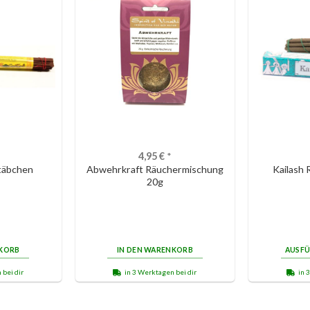
4,95
€
*
täbchen
Abwehrkraft Räuchermischung
Kailash
20g
NKORB
IN DEN WARENKORB
AUSF
 bei dir
in 3 Werktagen bei dir
in 