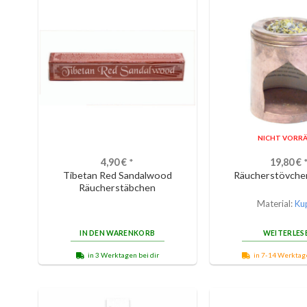
NICHT VORRÄ
4,90
€
*
19,80
€
Tibetan Red Sandalwood
Räucherstövche
Räucherstäbchen
Material:
Ku
IN DEN WARENKORB
WEITERLES
in 3 Werktagen bei dir
in 7-14 Werktage