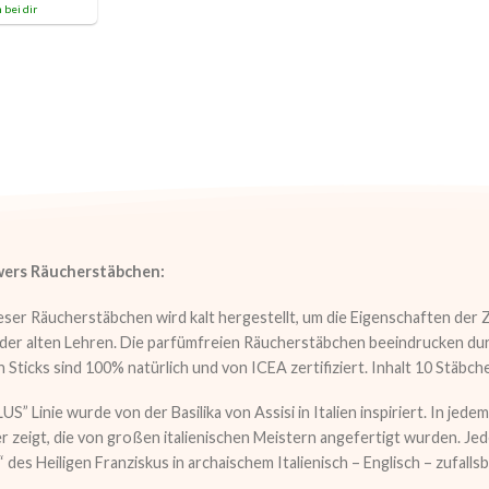
 bei dir
wers Räucherstäbchen:
eser Räucherstäbchen wird kalt hergestellt, um die Eigenschaften der 
er alten Lehren. Die parfümfreien Räucherstäbchen beeindrucken durch 
 Sticks sind 100% natürlich und von ICEA zertifiziert. Inhalt 10 Stäbch
S” Linie wurde von der Basilika von Assisi in Italien inspiriert. In jede
der zeigt, die von großen italienischen Meistern angefertigt wurden. J
des Heiligen Franziskus in archaischem Italienisch – Englisch – zufalls