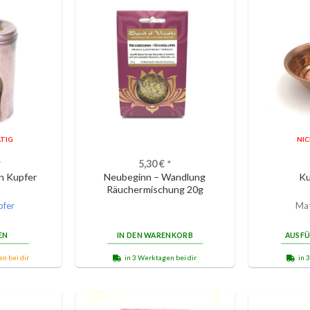
TIG
NI
*
5,30
€
*
n Kupfer
Neubeginn – Wandlung
Ku
Räuchermischung 20g
pfer
Mat
EN
IN DEN WARENKORB
AUSF
n bei dir
in 3 Werktagen bei dir
in 