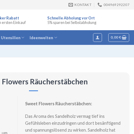
KONTAKT
004969292207
ker Rabatt
Schnelle Abholung vor Ort
n ersten Einkauf
5% sparen bei Selbstabholung
e Utensilien
Ideenwelten
0,00
€
 Flowers Räucherstäbchen
Sweet Flowers Räucherstäbchen:
Das Aroma des Sandelholz vermag tief ins
Gefühlsleben einzudringen und dort besänftigend
und spannungslösend zu wirken. Sandelholz hat
, um