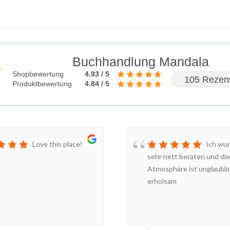
Buchhandlung Mandala
Shopbewertung
4.93 / 5
105 Rezen
Produktbewertung
4.84 / 5
Love this place!
Ich wur
sehr nett beraten und die
Atmosphäre ist unglaubli
erholsam