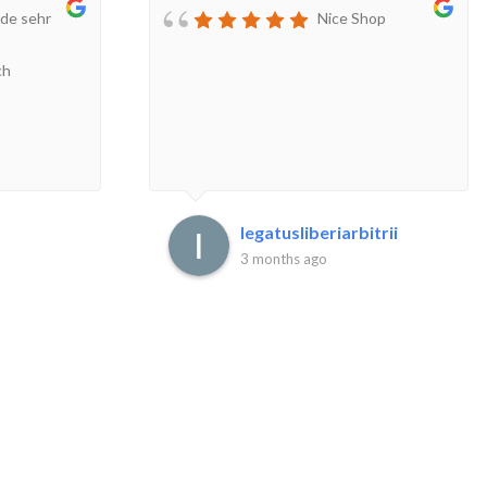
de sehr
Nice Shop
ch
legatusliberiarbitrii
3 months ago