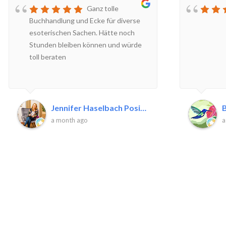
Ganz tolle
Buchhandlung und Ecke für diverse
esoterischen Sachen. Hätte noch
Stunden bleiben können und würde
toll beraten
Jennifer Haselbach Positive P.
B
a month ago
a