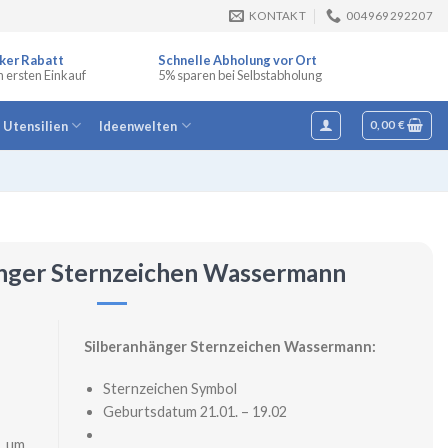
KONTAKT
004969292207
ker Rabatt
Schnelle Abholung vor Ort
n ersten Einkauf
5% sparen bei Selbstabholung
e Utensilien
Ideenwelten
0,00
€
änger Sternzeichen Wassermann
Silberanhänger Sternzeichen Wassermann:
Sternzeichen Symbol
Geburtsdatum 21.01. – 19.02
, um