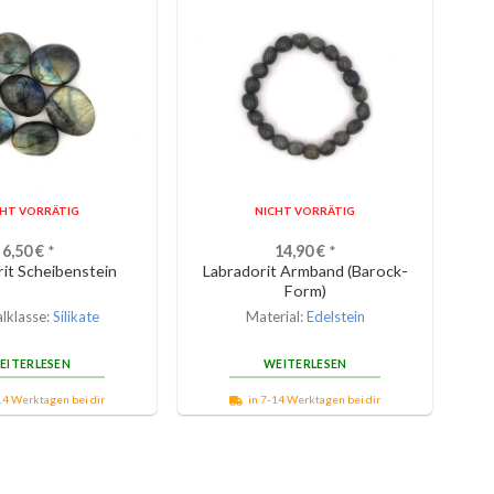
CHT VORRÄTIG
NICHT VORRÄTIG
6,50
€
*
14,90
€
*
it Scheibenstein
Labradorit Armband (Barock-
Form)
lklasse:
Silikate
Material:
Edelstein
EITERLESEN
WEITERLESEN
14 Werktagen bei dir
in 7-14 Werktagen bei dir