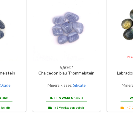
NI
6,50
€
*
melstein
Chalcedon blau Trommelstein
Labrador
Oxide
Mineralklasse:
Silikate
Minera
NKORB
IN DEN WARENKORB
W
 bei dir
in 3 Werktagen bei dir
in 7-