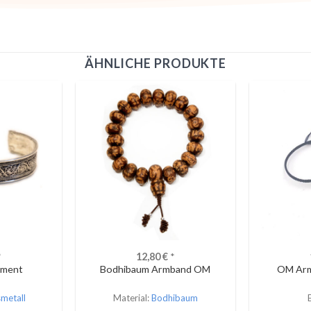
ÄHNLICHE PRODUKTE
*
12,80
€
*
ament
Bodhibaum Armband OM
OM Arm
metall
Material:
Bodhibaum