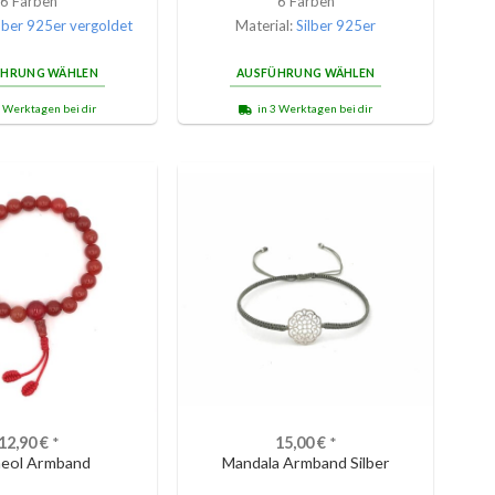
6 Farben
6 Farben
lber 925er vergoldet
Material:
Silber 925er
ÜHRUNG WÄHLEN
AUSFÜHRUNG WÄHLEN
3 Werktagen bei dir
in 3 Werktagen bei dir
12,90
€
*
15,00
€
*
neol Armband
Mandala Armband Silber