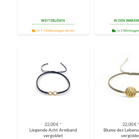
WEITERLESEN
IN DEN WARE
in 7-14 Werktagen bei dir
in 3 Werktagen
22,00
€
*
22,00
€
Liegende Acht Armband
Blume des Leben
vergoldet
vergolde