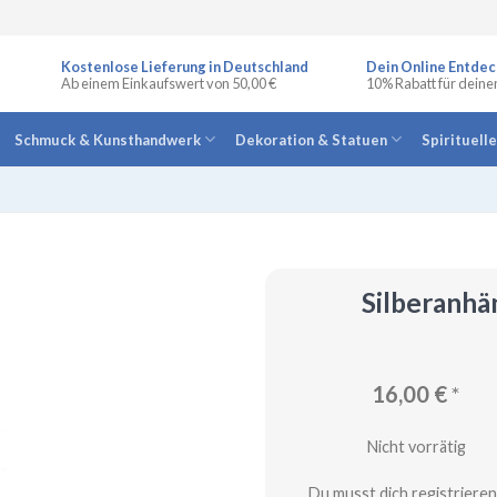
Kostenlose Lieferung in Deutschland
Dein Online Entdec
Ab einem Einkaufswert von 50,00 €
10% Rabatt für deine
Schmuck & Kunsthandwerk
Dekoration & Statuen
Spirituell
Silberanh
16,00
€
*
Nicht vorrätig
Du musst dich registrieren