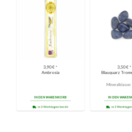
3,90
€
*
3,50
€
*
Ambrosia
Blauquarz Trom
Mineralklasse:
IN DEN WARENKORB
IN DEN WARE
in 3 Werktagen bei dir
in 3 Werktagen