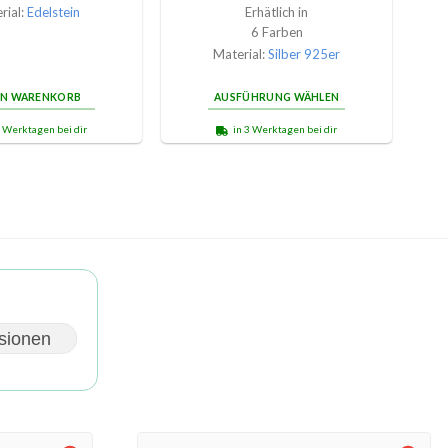
rial:
Edelstein
Erhätlich in
6 Farben
Material:
Silber 925er
EN WARENKORB
AUSFÜHRUNG WÄHLEN
3 Werktagen bei dir
in 3 Werktagen bei dir
sionen