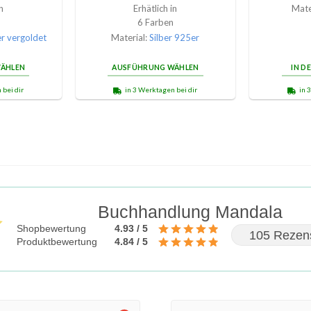
n
Erhätlich in
Mate
6 Farben
er vergoldet
Material:
Silber 925er
ÄHLEN
AUSFÜHRUNG WÄHLEN
IN D
 bei dir
in 3 Werktagen bei dir
in 
Buchhandlung Mandala
Shopbewertung
4.93 / 5
105 Rezen
Produktbewertung
4.84 / 5