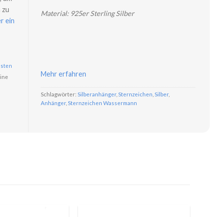
 zu
Material: 925er Sterling Silber
r ein
sten
Mehr erfahren
ine
Schlagwörter:
Silberanhänger
,
Sternzeichen
,
Silber
,
Anhänger
,
Sternzeichen Wassermann