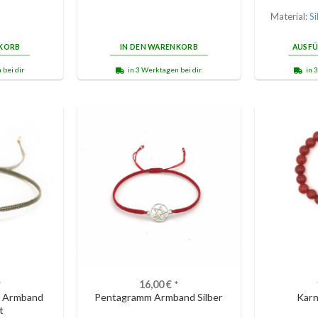
Material:
Si
NKORB
IN DEN WARENKORB
AUSF
 bei dir
in 3 Werktagen bei dir
in 
*
16,00
€
*
s Armband
Pentagramm Armband Silber
Kar
t