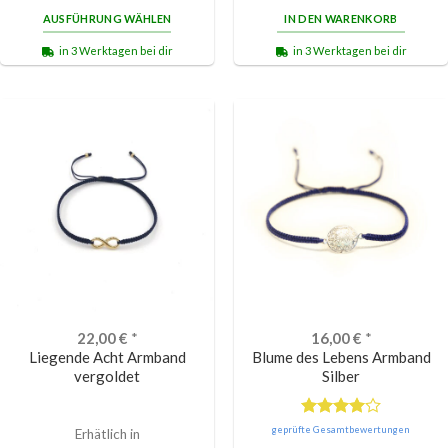
AUSFÜHRUNG WÄHLEN
IN DEN WARENKORB
in 3 Werktagen bei dir
in 3 Werktagen bei dir
22,00
€
*
16,00
€
*
Liegende Acht Armband
Blume des Lebens Armband
vergoldet
Silber
Bewertet
geprüfte Gesamtbewertungen
Erhätlich in
mit
4.00