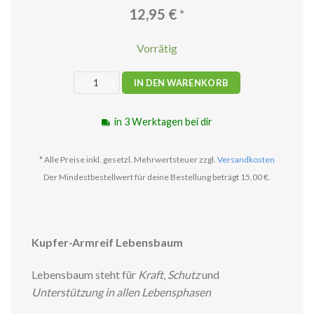
12,95
€
*
Vorrätig
Armreif Kupfer Lebensbaum Menge
IN DEN WARENKORB
in 3 Werktagen bei dir
* Alle Preise inkl. gesetzl. Mehrwertsteuer zzgl.
Versandkosten
Der Mindestbestellwert für deine Bestellung beträgt 15,00 €.
Kupfer-Armreif Lebensbaum
Lebensbaum steht für
Kraft
,
Schutz
und
Unterstützung in allen Lebensphasen