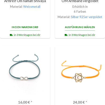
Armreif Om namah Shivaya
OM Armband vergoldet
Material:
Weissmetall
Erhätlich in
6 Farben
Material:
Silber 925er vergoldet
IN DEN WARENKORB
AUSFÜHRUNG WÄHLEN
in 3 Werktagen bei dir
in 3 Werktagen bei dir
16,00
€
*
24,00
€
*