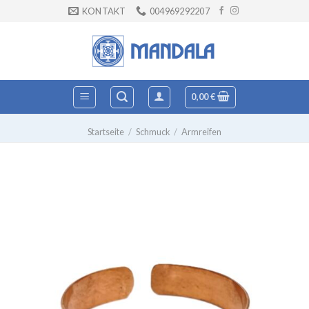
Zum
KONTAKT
004969292207
Inhalt
springen
0,00
€
Startseite
/
Schmuck
/
Armreifen