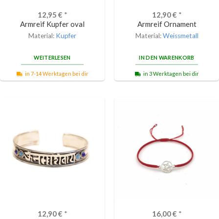
12,95
€
*
12,90
€
*
Armreif Kupfer oval
Armreif Ornament
Material:
Kupfer
Material:
Weissmetall
WEITERLESEN
IN DEN WARENKORB
in 7-14 Werktagen bei dir
in 3 Werktagen bei dir
12,90
€
*
16,00
€
*