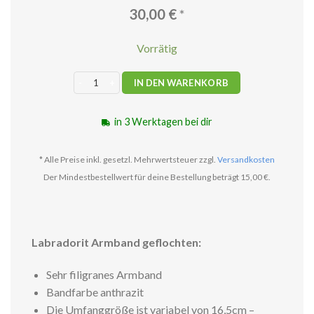
30,00
€
*
Vorrätig
Labradorit Armband Menge
IN DEN WARENKORB
in 3 Werktagen bei dir
* Alle Preise inkl. gesetzl. Mehrwertsteuer zzgl.
Versandkosten
Der Mindestbestellwert für deine Bestellung beträgt 15,00 €.
Labradorit Armband geflochten
:
Sehr filigranes Armband
Bandfarbe anthrazit
Die Umfanggröße ist variabel von 16,5cm –