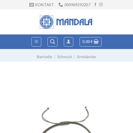
Zum
KONTAKT
004969292207
Inhalt
springen
0,00
€
Startseite
/
Schmuck
/
Armbänder