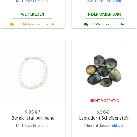
Material:
Edelstein
Material:
Edelstein
WEITERLESEN
IN DEN WARENKORB
in 7-14 Werktagen bei dir
in 3 Werktagen bei dir
NICHT VORRÄTIG
9,95
€
*
6,50
€
*
Bergkristall Armband
Labradorit Scheibenstein
Material:
Edelstein
Mineralklasse:
Silikate