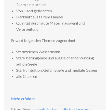
24cm einzustellen
Von Hand geflochten
Herkunft aus fairem Handel
Qualität durch gute Materialauswahl und
Verarbeitung
Er wird folgenden Themen zugeordnet:
Sternzeichen Wassermann
Stark beruhigende und ausgleichende Wirkung
auf die Seele
Stärkt Intuition, Gefühlstiefe und mediale Gaben
alle Chakren
Mehr erfahren
Schlagwörter:
Labradorit
,
Armband
,
geflochten
,
beruhigend
,