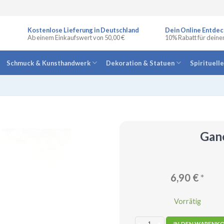
Kostenlose Lieferung in Deutschland
Dein Online Entdec
Ab einem Einkaufswert von 50,00 €
10% Rabatt für deine
Schmuck & Kunsthandwerk
Dekoration & Statuen
Spirituell
Gane
6,90
€
*
Vorrätig
Ganesha mini Statue stehend Meng
IN DEN WARENK