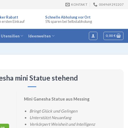
KONTAKT
004969292207
ker Rabatt
Schnelle Abholung vor Ort
n ersten Einkauf
5% sparen bei Selbstabholung
e Utensilien
Ideenwelten
0,00
€
sha mini Statue stehend
Mini Ganesha Statue aus Messing
Bringt Glück und Gelingen
Unterstützt Neuanfang
Verkörpert Weisheit und Intelligenz
e
ORB