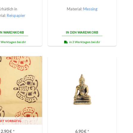
Erhätlich in
Material:
Messing
ial:
Reispapier
EN WARENKORB
IN DEN WARENKORB
3 Werktagen bei dir
in 3 Werktagen bei dir
CHT VORRÄTIG
2,90
€
*
6,90
€
*