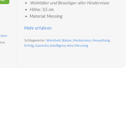
Wohltäter und Beseitiger aller Hindernisse
Höhe: 3,5 cm
r
Material: Messing
Mehr erfahren
sten
Schlagwörter:
Weisheit
,
Statue
,
Hinduismus
,
Neuanfang
,
ine
Erfolg
,
Ganesha
,
Intelligenz
,
mini
,
Messing