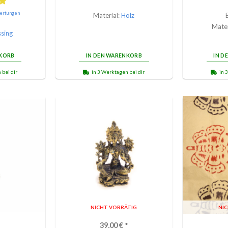
ertungen
Material:
Holz
Mater
sing
NKORB
IN DEN WARENKORB
IN D
 bei dir
in 3 Werktagen bei dir
in 
NICHT VORRÄTIG
NI
39,00
€
*