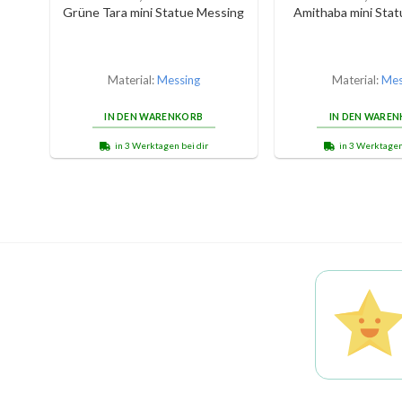
Grüne Tara mini Statue Messing
Amithaba mini Sta
Material:
Messing
Material:
Mes
IN DEN WARENKORB
IN DEN WARE
in 3 Werktagen bei dir
in 3 Werktagen