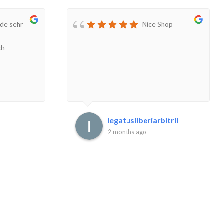
de sehr
Nice Shop
ch
legatusliberiarbitrii
2 months ago