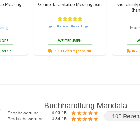
tue Messing
Grüne Tara Statue Messing 5cm
Geschenkpa
(ha
Bewertet
geprüfte Gesamtbewertungen
sing
Mater
mit
5.00
von 5
NKORB
WEITERLESEN
W
 bei dir
in 7-14 Werktagen bei dir
in 7-
Buchhandlung Mandala
Shopbewertung
4.93 / 5
105 Rezen
Produktbewertung
4.84 / 5