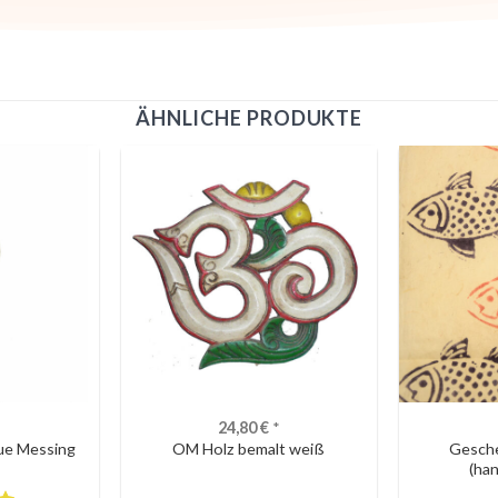
ÄHNLICHE PRODUKTE
24,80
€
*
ue Messing
OM Holz bemalt weiß
Gesche
(ha