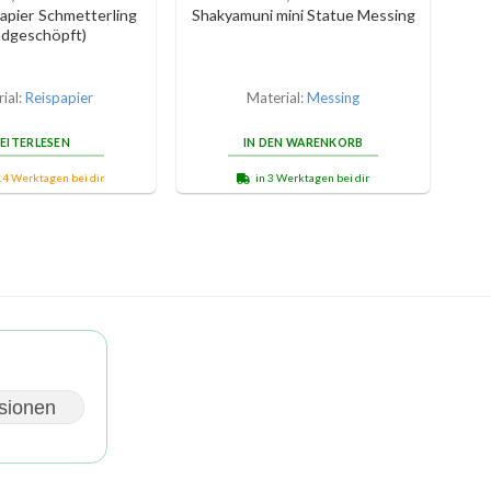
pier Schmetterling
Shakyamuni mini Statue Messing
ndgeschöpft)
ial:
Reispapier
Material:
Messing
EITERLESEN
IN DEN WARENKORB
14 Werktagen bei dir
in 3 Werktagen bei dir
sionen