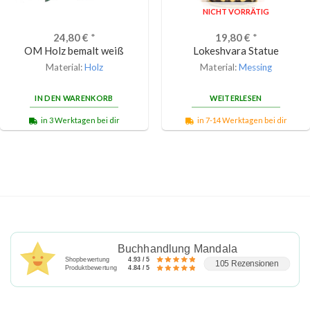
NICHT VORRÄTIG
24,80
€
*
19,80
€
*
OM Holz bemalt weiß
Lokeshvara Statue
Material:
Holz
Material:
Messing
IN DEN WARENKORB
WEITERLESEN
in 3 Werktagen bei dir
in 7-14 Werktagen bei dir
Buchhandlung Mandala
Shopbewertung
4.93 / 5
105 Rezensionen
Produktbewertung
4.84 / 5