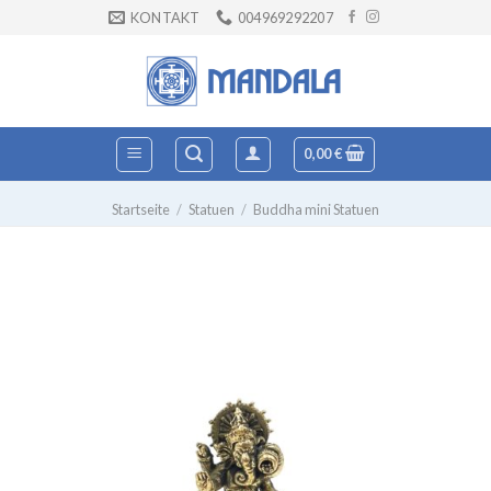
Zum
KONTAKT
004969292207
Inhalt
springen
0,00
€
Startseite
/
Statuen
/
Buddha mini Statuen