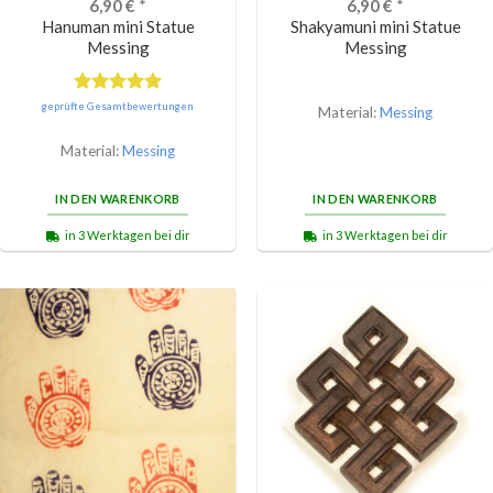
6,90
€
*
6,90
€
*
Hanuman mini Statue
Shakyamuni mini Statue
Messing
Messing
Bewertet
geprüfte Gesamtbewertungen
Material:
Messing
mit
5.00
von 5
Material:
Messing
IN DEN WARENKORB
IN DEN WARENKORB
in 3 Werktagen bei dir
in 3 Werktagen bei dir