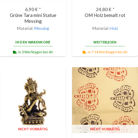
6,90
€
*
24,80
€
*
Grüne Tara mini Statue
OM Holz bemalt rot
Messing
Material:
Messing
Material:
Holz
IN DEN WARENKORB
WEITERLESEN
in 3 Werktagen bei dir
in 7-14 Werktagen bei dir
NICHT VORRÄTIG
NICHT VORRÄTIG