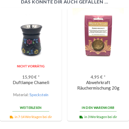
DAS KÖNNTE DIR AUCH GEFALLEN …
NICHT VORRÄTIG
15,90
€
*
4,95
€
*
Duftlampe Chameli
Abwehrkraft
Räuchermischung 20g
Material:
Speckstein
WEITERLESEN
IN DEN WARENKORB
in 7-14 Werktagen bei dir
in 3 Werktagen bei dir