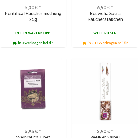
5,30
€
*
6,90
€
*
Pontifical Räuchermischung
Boswelia Sacra
25g
Räucherstäbchen
IN DEN WARENKORB
WEITERLESEN
in 3 Werktagen bei dir
in 7-14 Werktagen bei dir
5,95
€
*
3,90
€
*
Weihrauch Tibet
Weißer Salbei