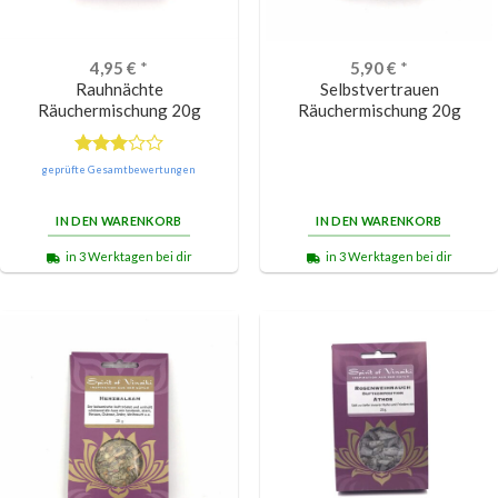
4,95
€
*
5,90
€
*
Rauhnächte
Selbstvertrauen
Räuchermischung 20g
Räuchermischung 20g
Bewertet
geprüfte Gesamtbewertungen
mit
3.00
IN DEN WARENKORB
IN DEN WARENKORB
von 5
in 3 Werktagen bei dir
in 3 Werktagen bei dir