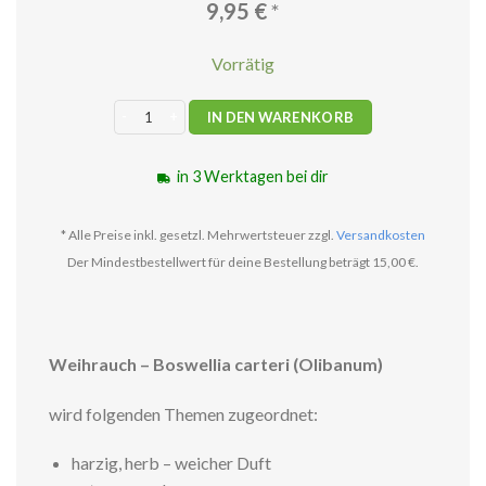
9,95
€
*
Vorrätig
Weihrauch Ätherisches Öl 5ml Menge
IN DEN WARENKORB
in 3 Werktagen bei dir
* Alle Preise inkl. gesetzl. Mehrwertsteuer zzgl.
Versandkosten
Der Mindestbestellwert für deine Bestellung beträgt 15,00 €.
Weihrauch – Boswellia carteri (Olibanum)
wird folgenden Themen zugeordnet:
harzig, herb – weicher Duft