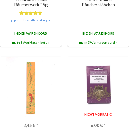
Räucherwerk 25g
Räucherstäbchen
Bewertet
geprüfte Gesamtbewertungen
mit
5.00
von 5
IN DEN WARENKORB
IN DEN WARENKORB
in 3 Werktagen bei dir
in 3 Werktagen bei dir
NICHT VORRÄTIG
2,45
€
*
6,00
€
*