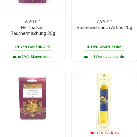
6,20
€
*
7,95
€
*
Herzbalsam
Rosenweihrauch Athos 20g
Räuchermischung 20g
IN DEN WARENKORB
IN DEN WARENKORB
in 3 Werktagen bei dir
in 3 Werktagen bei dir
NICHT VORRÄTIG