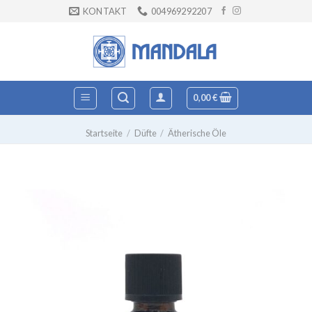
Zum
KONTAKT
004969292207
Inhalt
springen
0,00
€
Startseite
/
Düfte
/
Ätherische Öle