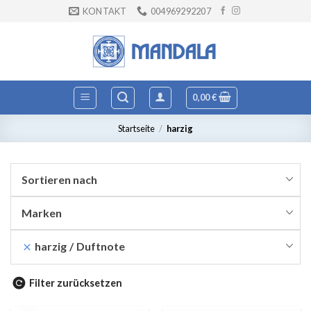
Zum
KONTAKT
004969292207
Inhalt
springen
0,00
€
Startseite
/
harzig
Sortieren nach
Marken
harzig
Duftnote
Filter zurücksetzen