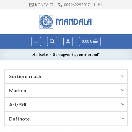
Zum
KONTAKT
004969292207
Inhalt
springen
0,00
€
Startseite
/
Schlagwort: „zentrierend“
Sortieren nach
Marken
Art/ Stil
Duftnote