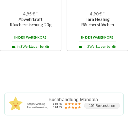
4,95
€
*
4,90
€
*
Abwehrkraft
Tara Healing
Räuchermischung 20g
Räucherstäbchen
IN DEN WARENKORB
IN DEN WARENKORB
in 3 Werktagen bei dir
in 3 Werktagen bei dir
Buchhandlung Mandala
Shopbewertung
4.93 / 5
105 Rezensionen
Produktbewertung
4.84 / 5