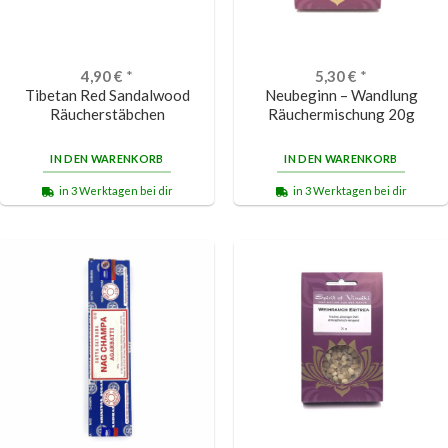
4,90
€
*
5,30
€
*
Tibetan Red Sandalwood
Neubeginn – Wandlung
Räucherstäbchen
Räuchermischung 20g
IN DEN WARENKORB
IN DEN WARENKORB
in 3 Werktagen bei dir
in 3 Werktagen bei dir