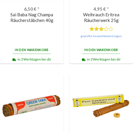
6,50
€
*
4,95
€
*
Sai Baba Nag Champa
Weihrauch Eritrea
Räucherstäbchen 40g
Räucherwerk 25g
Bewertet
geprüfte Gesamtbewertungen
mit
3.00
IN DEN WARENKORB
IN DEN WARENKORB
von 5
in 3 Werktagen bei dir
in 3 Werktagen bei dir