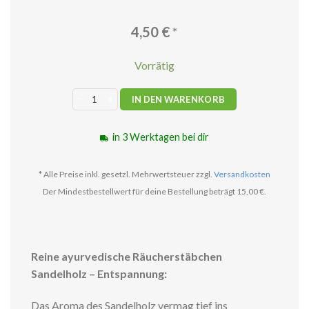
4,50
€
*
Vorrätig
Sandelholz - Entspannung Räucherstäbchen Menge
IN DEN WARENKORB
in 3 Werktagen bei dir
* Alle Preise inkl. gesetzl. Mehrwertsteuer zzgl.
Versandkosten
Der Mindestbestellwert für deine Bestellung beträgt 15,00 €.
Reine ayurvedische Räucherstäbchen
Sandelholz – Entspannung:
Das Aroma des Sandelholz vermag tief ins