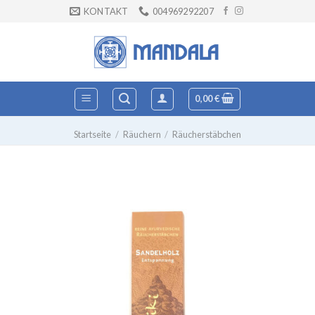
Zum
KONTAKT
004969292207
Inhalt
springen
0,00
€
Startseite
/
Räuchern
/
Räucherstäbchen