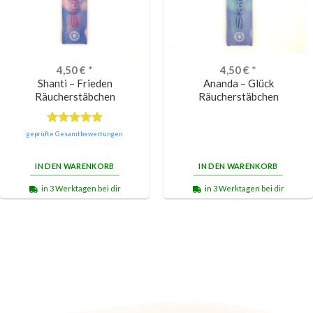
4,50
€
*
4,50
€
*
Shanti – Frieden
Ananda – Glück
Räucherstäbchen
Räucherstäbchen
Bewertet
geprüfte Gesamtbewertungen
mit
5.00
von 5
IN DEN WARENKORB
IN DEN WARENKORB
in 3 Werktagen bei dir
in 3 Werktagen bei dir