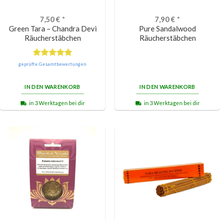
7,50
€
*
7,90
€
*
Green Tara – Chandra Devi
Pure Sandalwood
Räucherstäbchen
Räucherstäbchen
Bewertet
geprüfte Gesamtbewertungen
mit
5.00
von 5
IN DEN WARENKORB
IN DEN WARENKORB
in 3 Werktagen bei dir
in 3 Werktagen bei dir