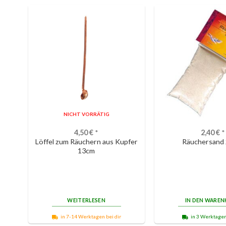
NICHT VORRÄTIG
4,50
€
*
2,40
€
*
Löffel zum Räuchern aus Kupfer
Räuchersand 
13cm
WEITERLESEN
IN DEN WARE
in 7-14 Werktagen bei dir
in 3 Werktagen