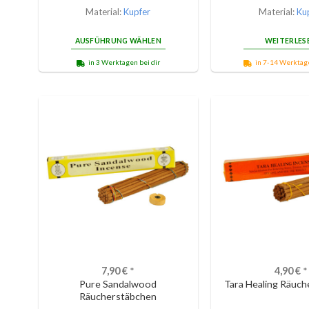
Material:
Kupfer
Material:
Ku
AUSFÜHRUNG WÄHLEN
WEITERLES
in 3 Werktagen bei dir
in 7-14 Werktage
7,90
€
*
4,90
€
*
Pure Sandalwood
Tara Healing Räuc
Räucherstäbchen