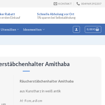
KONTAKT
004969292207
ker Rabatt
Schnelle Abholung vor Ort
n ersten Einkauf
5% sparen bei Selbstabholung
e Utensilien
Ideenwelten
0,00
€
erstäbchenhalter Amithaba
Räucherstäbchenhalter Amithaba
aus Kunstharz in weiß antik
H: 9 cm, ø 8 cm
, um