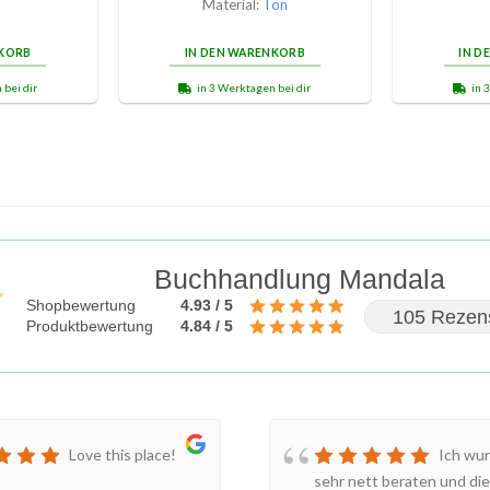
Material:
Ton
NKORB
IN DEN WARENKORB
IN D
 bei dir
in 3 Werktagen bei dir
in 
Buchhandlung Mandala
Shopbewertung
4.93 / 5
105 Rezen
Produktbewertung
4.84 / 5
Love this place!
Ich wur
sehr nett beraten und die