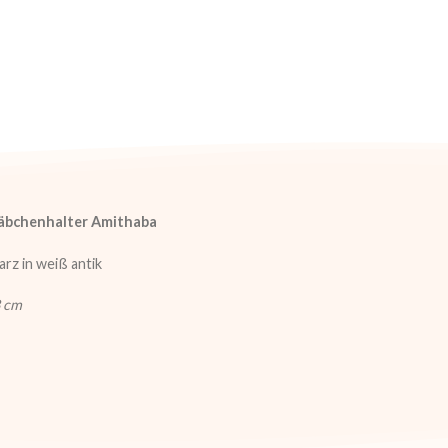
äbchenhalter Amithaba
rz in weiß antik
8 cm