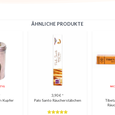
ÄHNLICHE PRODUKTE
TIG
NI
*
3,90
€
*
n Kupfer
Palo Santo Räucherstäbchen
Tibet
Räu