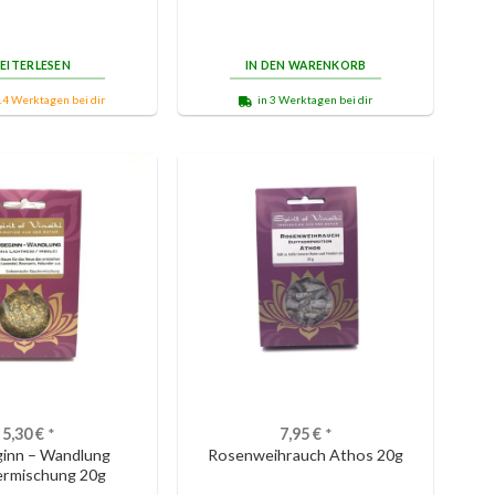
EITERLESEN
IN DEN WARENKORB
14 Werktagen bei dir
in 3 Werktagen bei dir
5,30
€
*
7,95
€
*
inn – Wandlung
Rosenweihrauch Athos 20g
ermischung 20g