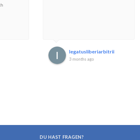
ch
legatusliberiarbitrii
3 months ago
DU HAST FRAGEN?