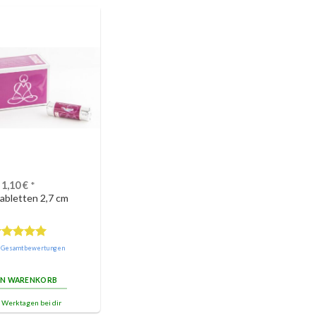
1,10
€
*
abletten 2,7 cm
ewertet
e Gesamtbewertungen
it
5.00
on 5
EN WARENKORB
3 Werktagen bei dir