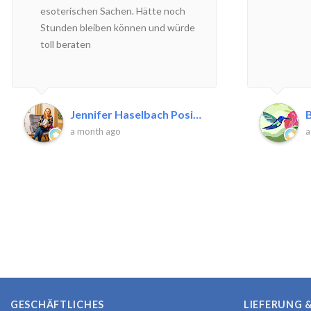
esoterischen Sachen. Hätte noch
Stunden bleiben können und würde
toll beraten
Jennifer Haselbach Positive P.
B
a month ago
a
GESCHÄFTLICHES
LIEFERUNG 