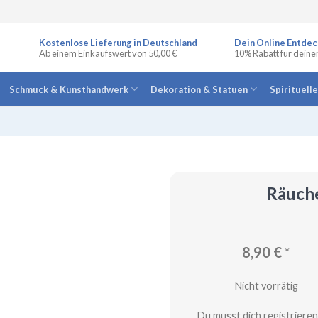
Kostenlose Lieferung in Deutschland
Dein Online Entdec
Ab einem Einkaufswert von 50,00 €
10% Rabatt für deine
Schmuck & Kunsthandwerk
Dekoration & Statuen
Spirituell
Räuch
8,90
€
*
Nicht vorrätig
Du musst dich registrieren