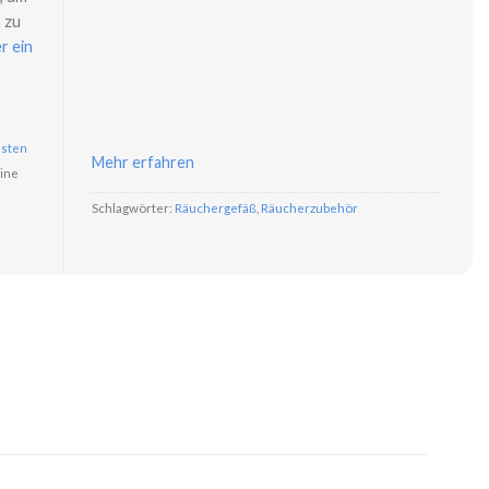
 zu
r ein
sten
Mehr erfahren
ine
Schlagwörter:
Räuchergefäß
,
Räucherzubehör