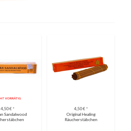
CHT VORRÄTIG
4,50
€
*
4,50
€
*
an Sandalwood
Original Healing
cherstäbchen
Räucherstäbchen