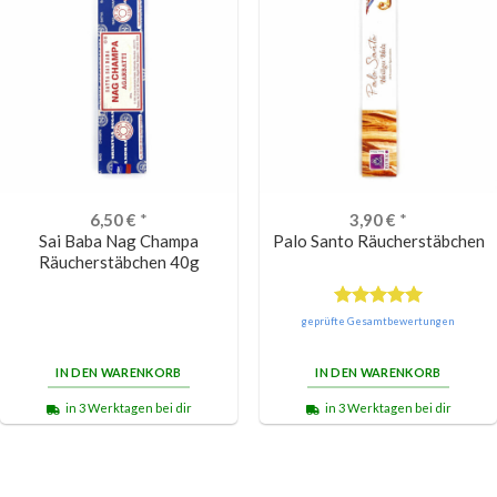
6,50
€
*
3,90
€
*
Sai Baba Nag Champa
Palo Santo Räucherstäbchen
Räucherstäbchen 40g
Bewertet
geprüfte Gesamtbewertungen
mit
5.00
von 5
IN DEN WARENKORB
IN DEN WARENKORB
in 3 Werktagen bei dir
in 3 Werktagen bei dir