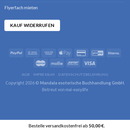
Flyerfach mieten
KAUF WIDERRUFEN
AGB
IMPRESSUM
DATENSCHUTZBELEHRUNG
Copyright 2026 ©
Mandala esoterische Buchhandlung GmbH
.
Betreut von
mai-easy.life
Bestelle versandkostenfrei ab
50,00
€
.