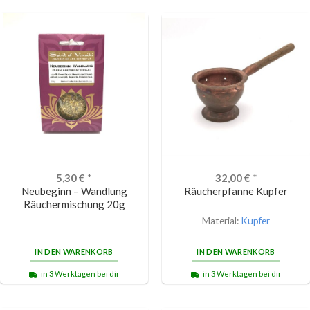
5,30
€
*
32,00
€
*
Neubeginn – Wandlung
Räucherpfanne Kupfer
Räuchermischung 20g
Material:
Kupfer
IN DEN WARENKORB
IN DEN WARENKORB
in 3 Werktagen bei dir
in 3 Werktagen bei dir