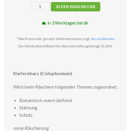
Kiefernharz Räucherwerk 25g Menge
IN DEN WARENKORB
in 3 Werktagen bei dir
* Alle Preise inkl. gesetzl. Mehrwertsteuer zzgl.
Versandkosten
Der Mindestbestellwert für deine Bestellung beträgt 15,00 €.
Kiefernharz (Colophonium)
Wird beim Räuchern folgenden Themen zugeordnet:
Balsamisch-warm duftend
Stärkung
Schutz
reine Räucherung