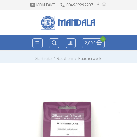
Zum
KONTAKT
004969292207
Inhalt
springen
2,80
€
Startseite
/
Räuchern
/
Räucherwerk