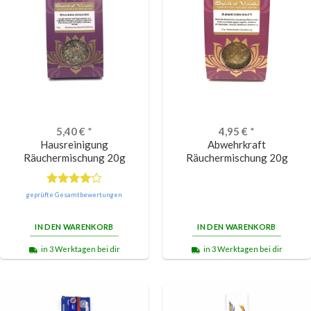
5,40
€
*
4,95
€
*
Hausreinigung
Abwehrkraft
Räuchermischung 20g
Räuchermischung 20g
Bewertet
geprüfte Gesamtbewertungen
mit
4.00
von 5
IN DEN WARENKORB
IN DEN WARENKORB
in 3 Werktagen bei dir
in 3 Werktagen bei dir