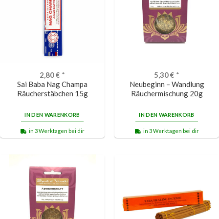
2,80
€
*
5,30
€
*
Sai Baba Nag Champa
Neubeginn – Wandlung
Räucherstäbchen 15g
Räuchermischung 20g
IN DEN WARENKORB
IN DEN WARENKORB
in 3 Werktagen bei dir
in 3 Werktagen bei dir