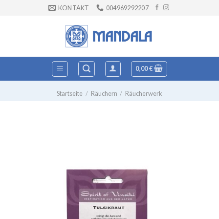
Zum
KONTAKT
004969292207
Inhalt
springen
0,00
€
Startseite
/
Räuchern
/
Räucherwerk