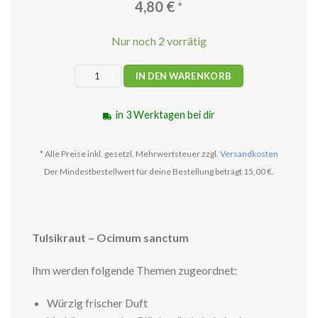
4,80
€
*
Nur noch 2 vorrätig
Tulsikraut Räucherwerk 10g Menge
IN DEN WARENKORB
in 3 Werktagen bei dir
* Alle Preise inkl. gesetzl. Mehrwertsteuer zzgl.
Versandkosten
Der Mindestbestellwert für deine Bestellung beträgt 15,00 €.
Tulsikraut – Ocimum sanctum
Ihm werden folgende Themen zugeordnet:
Würzig frischer Duft