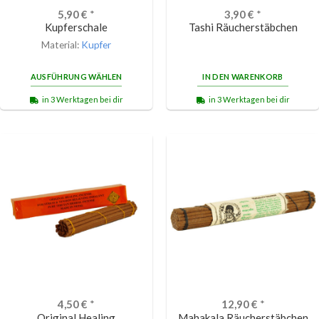
5,90
€
*
3,90
€
*
Kupferschale
Tashi Räucherstäbchen
Material:
Kupfer
AUSFÜHRUNG WÄHLEN
IN DEN WARENKORB
in 3 Werktagen bei dir
in 3 Werktagen bei dir
4,50
€
*
12,90
€
*
Original Healing
Mahakala Räucherstäbchen