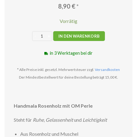
8,90
€
*
Vorrätig
Rosenholz Handmala mit OM Perle Menge
IN DEN WARENKORB
in 3 Werktagen bei dir
* Alle Preise inkl. gesetzl. Mehrwertsteuer zzgl.
Versandkosten
Der Mindestbestellwert für deine Bestellung beträgt 15,00 €.
Handmala Rosenholz mit OM Perle
Steht für
Ruhe
,
Gelassenheit
und
Leichtigkeit
Aus Rosenholz und Muschel