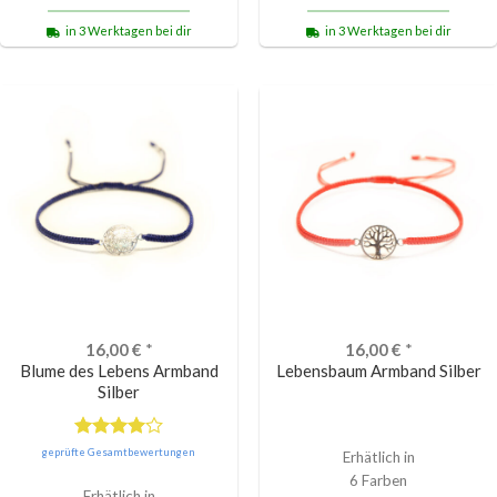
in 3 Werktagen bei dir
in 3 Werktagen bei dir
16,00
€
*
16,00
€
*
Blume des Lebens Armband
Lebensbaum Armband Silber
Silber
Bewertet
geprüfte Gesamtbewertungen
Erhätlich in
mit
4.00
6 Farben
von 5
Erhätlich in