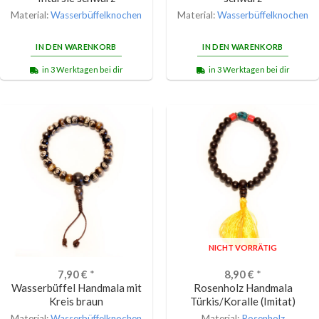
Material:
Wasserbüffelknochen
Material:
Wasserbüffelknochen
IN DEN WARENKORB
IN DEN WARENKORB
in 3 Werktagen bei dir
in 3 Werktagen bei dir
NICHT VORRÄTIG
7,90
€
*
8,90
€
*
Wasserbüffel Handmala mit
Rosenholz Handmala
Kreis braun
Türkis/Koralle (Imitat)
Material:
Wasserbüffelknochen
Material:
Rosenholz