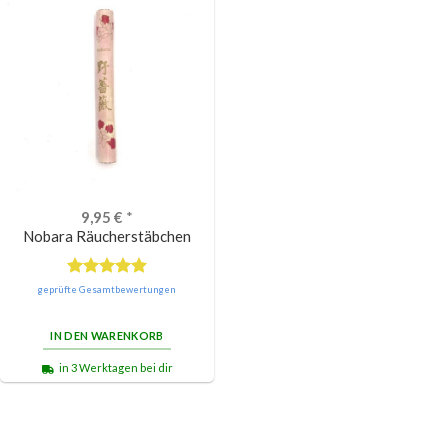
9,95
€
*
Nobara Räucherstäbchen
Bewertet
geprüfte Gesamtbewertungen
mit
5.00
von 5
IN DEN WARENKORB
in 3 Werktagen bei dir