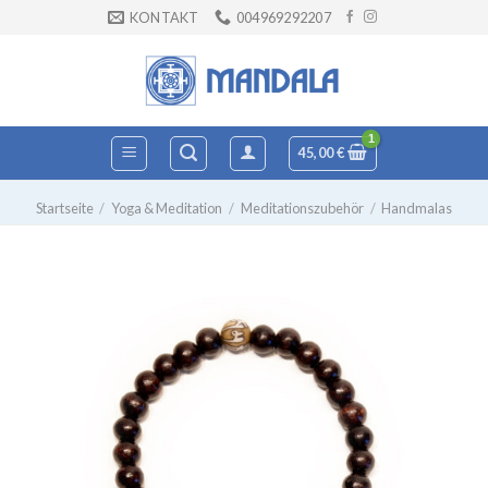
Zum
KONTAKT
004969292207
Inhalt
springen
45,00
€
Startseite
/
Yoga & Meditation
/
Meditationszubehör
/
Handmalas