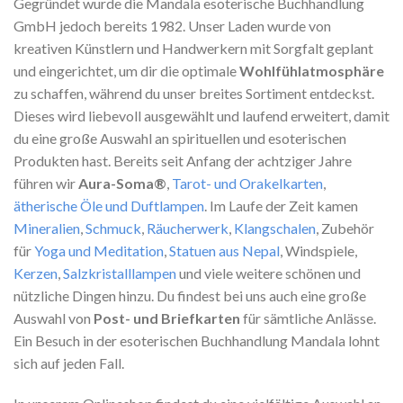
Gegründet wurde die Mandala esoterische Buchhandlung
GmbH jedoch bereits 1982. Unser Laden wurde von
kreativen Künstlern und Handwerkern mit Sorgfalt geplant
und eingerichtet, um dir die optimale
Wohlfühlatmosphäre
zu schaffen, während du unser breites Sortiment entdeckst.
Dieses wird liebevoll ausgewählt und laufend erweitert, damit
du eine große Auswahl an spirituellen und esoterischen
Produkten hast. Bereits seit Anfang der achtziger Jahre
führen wir
Aura-Soma®
,
Tarot- und Orakelkarten
,
ätherische Öle und Duftlampen
. Im Laufe der Zeit kamen
Mineralien
,
Schmuck
,
Räucherwerk
,
Klangschalen
, Zubehör
für
Yoga und Meditation
,
Statuen aus Nepal
, Windspiele,
Kerzen
,
Salzkristalllampen
und viele weitere schönen und
nützliche Dingen hinzu. Du findest bei uns auch eine große
Auswahl von
Post- und Briefkarten
für sämtliche Anlässe.
Ein Besuch in der esoterischen Buchhandlung Mandala lohnt
sich auf jeden Fall.