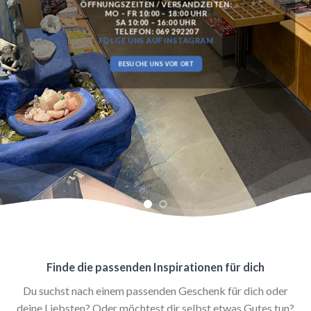
FINDE DAS IDEALE GEBURTSTAGSGECHENK FÜR JEDES
STERNZEICHEN ODER WEITERE GESCHENKINSPIRATIONEN
UND HÜBSCHE VERPACKUNGEN.
GESCHENKIDEEN ENTDECKEN
Finde die passenden Inspirationen für dich
Du suchst nach einem passenden Geschenk für dich oder
deine Liebsten? Oder möchtest dir selbst etwas Gutes tun?