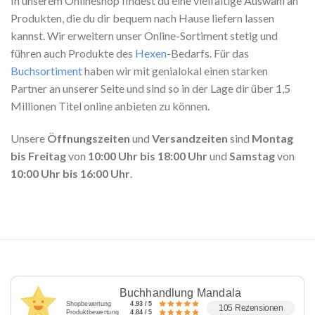
In unserem Onlineshop findest du eine vielfältige Auswahl an
Produkten, die du dir bequem nach Hause liefern lassen
kannst. Wir erweitern unser Online-Sortiment stetig und
führen auch Produkte des
Hexen
-Bedarfs. Für das
Buchsortiment
haben wir mit genialokal einen starken
Partner an unserer Seite und sind so in der Lage dir über 1,5
Millionen Titel online anbieten zu können.
Unsere
Öffnungszeiten
und
Versandzeiten
sind
Montag
bis Freitag
von
10:00 Uhr bis 18:00 Uhr
und
Samstag
von
10:00 Uhr bis 16:00 Uhr
.
Buchhandlung Mandala
Shopbewertung
4.93 / 5
105 Rezensionen
Produktbewertung
4.84 / 5