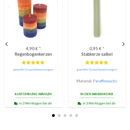
4,90
€
*
0,95
€
*
Regenbogenkerzen
Stabkerze salbei
Bewertet
Bewertet
geprüfte Gesamtbewertungen
geprüfte Gesamtbewertungen
mit
5.00
mit
5.00
von 5
von 5
Material:
Paraffinwachs
AUSFÜHRUNG WÄHLEN
IN DEN WARENKORB
in 3 Werktagen bei dir
in 3 Werktagen bei dir