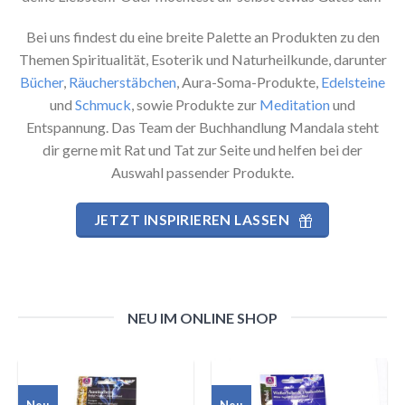
Bei uns findest du eine breite Palette an Produkten zu den
Themen Spiritualität, Esoterik und Naturheilkunde, darunter
Bücher
,
Räucherstäbchen
, Aura-Soma-Produkte,
Edelsteine
und
Schmuck
, sowie Produkte zur
Meditation
und
Entspannung. Das Team der Buchhandlung Mandala steht
dir gerne mit Rat und Tat zur Seite und helfen bei der
Auswahl passender Produkte.
JETZT INSPIRIEREN LASSEN
NEU IM ONLINE SHOP
Neu
Neu