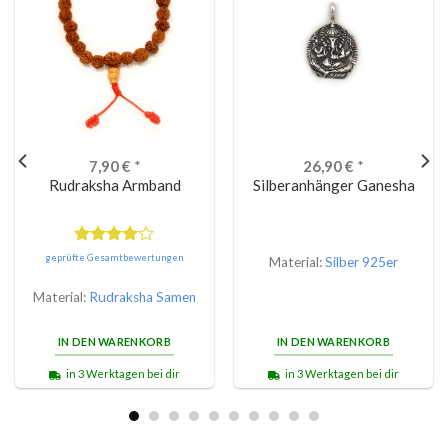
7,90
€
*
26,90
€
*
Rudraksha Armband
Silberanhänger Ganesha
Bewertet
geprüfte Gesamtbewertungen
Material:
Silber 925er
mit
4.00
von 5
Material:
Rudraksha Samen
IN DEN WARENKORB
IN DEN WARENKORB
in 3 Werktagen bei dir
in 3 Werktagen bei dir