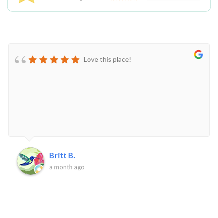
Love this place!
Britt B.
a month ago