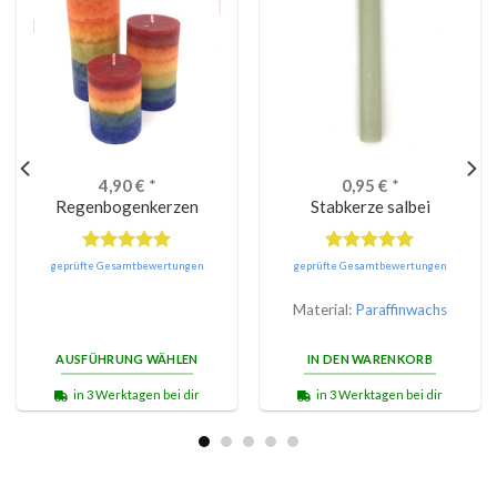
4,90
€
*
0,95
€
*
Regenbogenkerzen
Stabkerze salbei
Bewertet
Bewertet
geprüfte Gesamtbewertungen
geprüfte Gesamtbewertungen
mit
5.00
mit
5.00
von 5
von 5
Material:
Paraffinwachs
AUSFÜHRUNG WÄHLEN
IN DEN WARENKORB
in 3 Werktagen bei dir
in 3 Werktagen bei dir