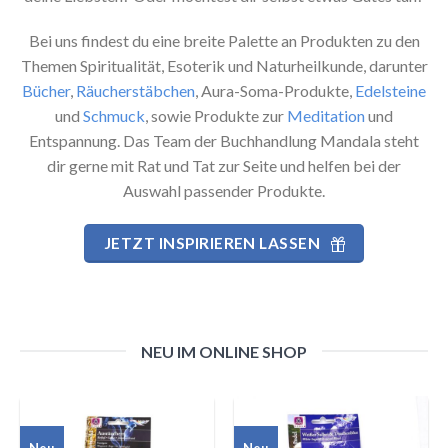
Bei uns findest du eine breite Palette an Produkten zu den
Themen Spiritualität, Esoterik und Naturheilkunde, darunter
Bücher
,
Räucherstäbchen
, Aura-Soma-Produkte,
Edelsteine
und
Schmuck
, sowie Produkte zur
Meditation
und
Entspannung. Das Team der Buchhandlung Mandala steht
dir gerne mit Rat und Tat zur Seite und helfen bei der
Auswahl passender Produkte.
JETZT INSPIRIEREN LASSEN
NEU IM ONLINE SHOP
Neu
Neu