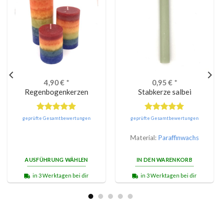
4,90
€
*
0,95
€
*
Regenbogenkerzen
Stabkerze salbei
Bewertet
Bewertet
geprüfte Gesamtbewertungen
geprüfte Gesamtbewertungen
mit
5.00
mit
5.00
von 5
von 5
Material:
Paraffinwachs
AUSFÜHRUNG WÄHLEN
IN DEN WARENKORB
in 3 Werktagen bei dir
in 3 Werktagen bei dir