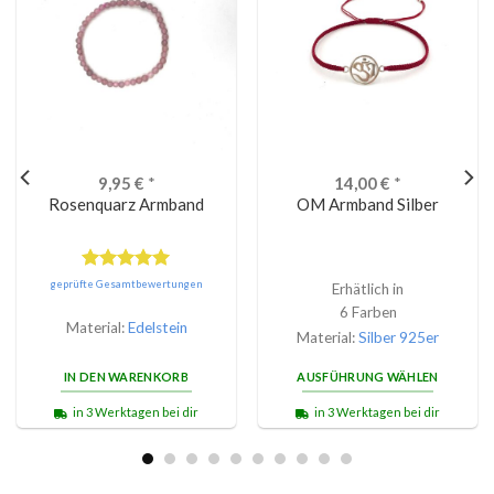
9,95
€
*
14,00
€
*
Rosenquarz Armband
OM Armband Silber
Bewertet
geprüfte Gesamtbewertungen
Erhätlich in
mit
5.00
6 Farben
von 5
Material:
Edelstein
Material:
Silber 925er
IN DEN WARENKORB
AUSFÜHRUNG WÄHLEN
in 3 Werktagen bei dir
in 3 Werktagen bei dir