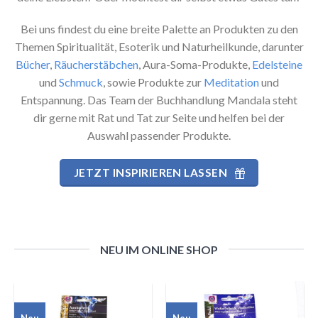
Bei uns findest du eine breite Palette an Produkten zu den
Themen Spiritualität, Esoterik und Naturheilkunde, darunter
Bücher
,
Räucherstäbchen
, Aura-Soma-Produkte,
Edelsteine
und
Schmuck
, sowie Produkte zur
Meditation
und
Entspannung. Das Team der Buchhandlung Mandala steht
dir gerne mit Rat und Tat zur Seite und helfen bei der
Auswahl passender Produkte.
JETZT INSPIRIEREN LASSEN
NEU IM ONLINE SHOP
Neu
Neu