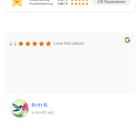
105 Rezensionen
Produktbewertung
4.84 / 5
Love this place!
Britt B.
a month ago