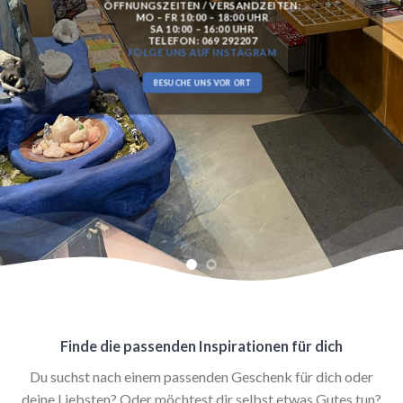
FINDE DAS IDEALE GEBURTSTAGSGECHENK FÜR JEDES
STERNZEICHEN ODER WEITERE GESCHENKINSPIRATIONEN
UND HÜBSCHE VERPACKUNGEN.
GESCHENKIDEEN ENTDECKEN
Finde die passenden Inspirationen für dich
Du suchst nach einem passenden Geschenk für dich oder
deine Liebsten? Oder möchtest dir selbst etwas Gutes tun?