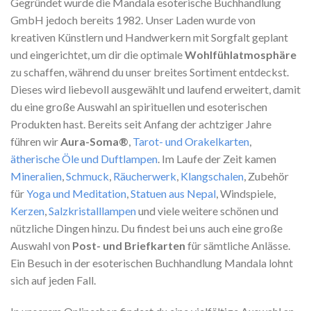
Gegründet wurde die Mandala esoterische Buchhandlung
GmbH jedoch bereits 1982. Unser Laden wurde von
kreativen Künstlern und Handwerkern mit Sorgfalt geplant
und eingerichtet, um dir die optimale
Wohlfühlatmosphäre
zu schaffen, während du unser breites Sortiment entdeckst.
Dieses wird liebevoll ausgewählt und laufend erweitert, damit
du eine große Auswahl an spirituellen und esoterischen
Produkten hast. Bereits seit Anfang der achtziger Jahre
führen wir
Aura-Soma®
,
Tarot- und Orakelkarten
,
ätherische Öle und Duftlampen
. Im Laufe der Zeit kamen
Mineralien
,
Schmuck
,
Räucherwerk
,
Klangschalen
, Zubehör
für
Yoga und Meditation
,
Statuen aus Nepal
, Windspiele,
Kerzen
,
Salzkristalllampen
und viele weitere schönen und
nützliche Dingen hinzu. Du findest bei uns auch eine große
Auswahl von
Post- und Briefkarten
für sämtliche Anlässe.
Ein Besuch in der esoterischen Buchhandlung Mandala lohnt
sich auf jeden Fall.