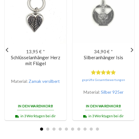
13,95
€
*
34,90
€
*
Schlüsselanhänger Herz
Silberanhänger Isis
mit Flügel
Bewertet
geprüfte Gesamtbewertungen
Material:
Zamak versilbert
mit
5.00
von 5
Material:
Silber 925er
IN DEN WARENKORB
IN DEN WARENKORB
in 3 Werktagen bei dir
in 3 Werktagen bei dir