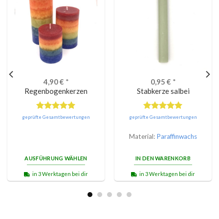
4,90
€
*
0,95
€
*
Regenbogenkerzen
Stabkerze salbei
Bewertet
Bewertet
geprüfte Gesamtbewertungen
geprüfte Gesamtbewertungen
mit
5.00
mit
5.00
von 5
von 5
Material:
Paraffinwachs
AUSFÜHRUNG WÄHLEN
IN DEN WARENKORB
in 3 Werktagen bei dir
in 3 Werktagen bei dir