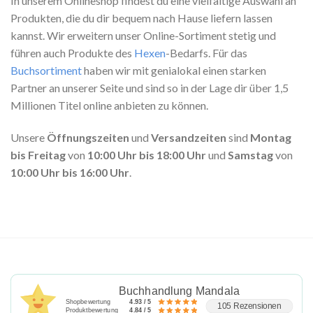
In unserem Onlineshop findest du eine vielfältige Auswahl an
Produkten, die du dir bequem nach Hause liefern lassen
kannst. Wir erweitern unser Online-Sortiment stetig und
führen auch Produkte des
Hexen
-Bedarfs. Für das
Buchsortiment
haben wir mit genialokal einen starken
Partner an unserer Seite und sind so in der Lage dir über 1,5
Millionen Titel online anbieten zu können.
Unsere
Öffnungszeiten
und
Versandzeiten
sind
Montag
bis Freitag
von
10:00 Uhr bis 18:00 Uhr
und
Samstag
von
10:00 Uhr bis 16:00 Uhr
.
Buchhandlung Mandala
Shopbewertung
4.93 / 5
105 Rezensionen
Produktbewertung
4.84 / 5