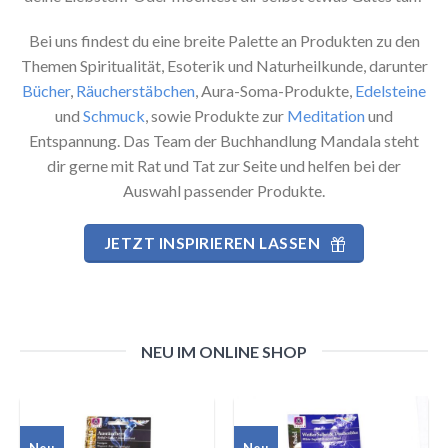
Bei uns findest du eine breite Palette an Produkten zu den
Themen Spiritualität, Esoterik und Naturheilkunde, darunter
Bücher
,
Räucherstäbchen
, Aura-Soma-Produkte,
Edelsteine
und
Schmuck
, sowie Produkte zur
Meditation
und
Entspannung. Das Team der Buchhandlung Mandala steht
dir gerne mit Rat und Tat zur Seite und helfen bei der
Auswahl passender Produkte.
JETZT INSPIRIEREN LASSEN
NEU IM ONLINE SHOP
Neu
Neu