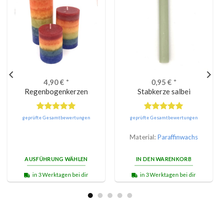
4,90
€
*
0,95
€
*
Regenbogenkerzen
Stabkerze salbei
Bewertet
Bewertet
geprüfte Gesamtbewertungen
geprüfte Gesamtbewertungen
mit
5.00
mit
5.00
von 5
von 5
Material:
Paraffinwachs
AUSFÜHRUNG WÄHLEN
IN DEN WARENKORB
in 3 Werktagen bei dir
in 3 Werktagen bei dir