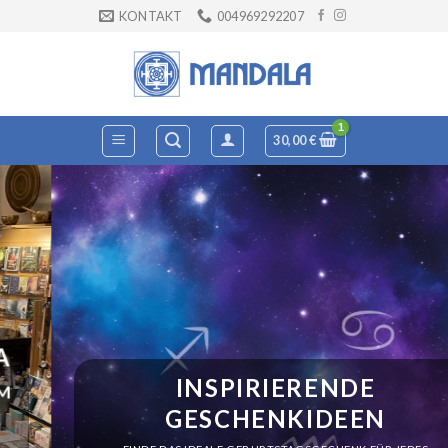
Zum
KONTAKT
004969292207
Inhalt
springen
30,00
€
INSPIRIERENDE
GESCHENKIDEEN