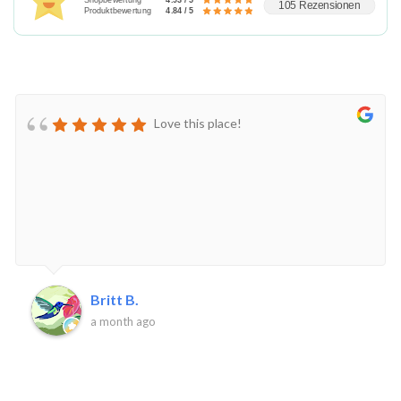
105 Rezensionen
Produktbewertung
4.84 / 5
Love this place!
Britt B.
a month ago