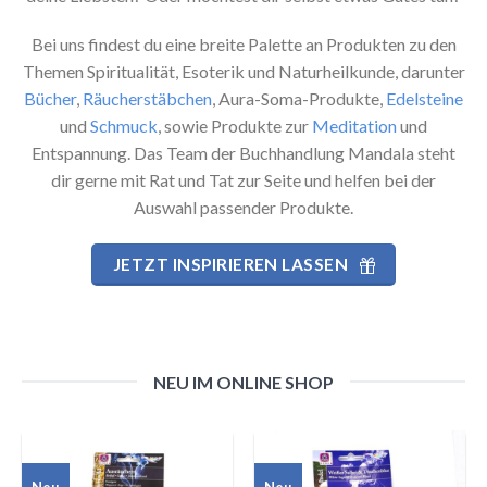
Bei uns findest du eine breite Palette an Produkten zu den
Themen Spiritualität, Esoterik und Naturheilkunde, darunter
Bücher
,
Räucherstäbchen
, Aura-Soma-Produkte,
Edelsteine
und
Schmuck
, sowie Produkte zur
Meditation
und
Entspannung. Das Team der Buchhandlung Mandala steht
dir gerne mit Rat und Tat zur Seite und helfen bei der
Auswahl passender Produkte.
JETZT INSPIRIEREN LASSEN
NEU IM ONLINE SHOP
Neu
Neu